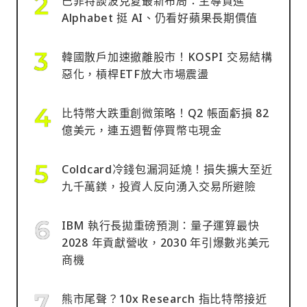
巴菲特談波克夏最新布局：主導買進
Alphabet 挺 AI、仍看好蘋果長期價值
韓國散戶加速撤離股市！KOSPI 交易結構
惡化，槓桿ETF放大市場震盪
比特幣大跌重創微策略！Q2 帳面虧損 82
億美元，連五週暫停買幣屯現金
Coldcard冷錢包漏洞延燒！損失擴大至近
九千萬鎂，投資人反向湧入交易所避險
IBM 執行長拋重磅預測：量子運算最快
2028 年貢獻營收，2030 年引爆數兆美元
商機
熊市尾聲？10x Research 指比特幣接近