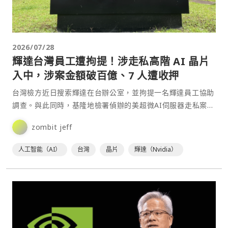
2026/07/28
輝達台灣員工遭拘提！涉走私高階 AI 晶片
入中，涉案金額破百億、7 人遭收押
台灣檢方近日搜索輝達在台辦公室，並拘提一名輝達員工協助
調查。與此同時，基隆地檢署偵辦的美超微AI伺服器走私案也
直指輝達內部，資深業務發展經理張登隆因涉嫌協助管制晶
zombit jeff
片⋯
人工智能（AI）
台灣
晶片
輝達（Nvidia）