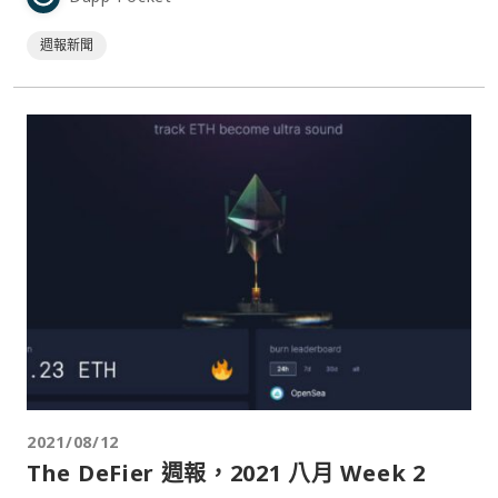
後推了一把？無論如何，我們的讀者知道價格終將回歸價值，
就讓我們一起看看本週開發者們又為以太坊網絡增添了哪些新
週報新聞
氣象。 本週頭條新⋯
2021/08/12
The DeFier 週‌報‌，2021 ‌八月‌ ‌Week‌ ‌2