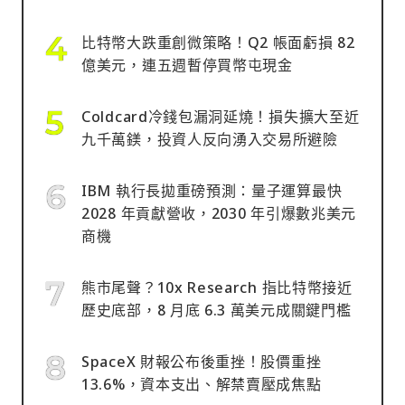
比特幣大跌重創微策略！Q2 帳面虧損 82
億美元，連五週暫停買幣屯現金
Coldcard冷錢包漏洞延燒！損失擴大至近
九千萬鎂，投資人反向湧入交易所避險
IBM 執行長拋重磅預測：量子運算最快
2028 年貢獻營收，2030 年引爆數兆美元
商機
熊市尾聲？10x Research 指比特幣接近
歷史底部，8 月底 6.3 萬美元成關鍵門檻
SpaceX 財報公布後重挫！股價重挫
13.6%，資本支出、解禁賣壓成焦點