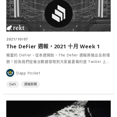
2021/10/07
The DeFi‌er ‌週報，2021 ‌十月‌ ‌Week‌ ‌1
親愛的 DeFier，從本週開始，The Defier 週報將推出全新樣
貌！因為我們從後台數據發現到大家最愛看的是 Twiiter 上的
幣圈知名人士「大佬觀點」，於是我們將嘗試直接以推特內容
Dapp Pocket
為主軸，再搭配近期重要的消息呈顯給大家，讓讀者們可以從
不同 KOL 的觀點來看本週最重要的幣圈消息。 本週⋯
DeFi
週報新聞