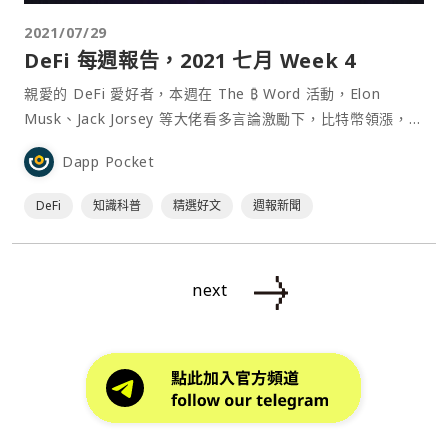
2021/07/29
DeFi‌ ‌每‌週‌報‌告，2021 ‌七月‌ ‌Week‌ ‌4
親愛的 DeFi 愛好者，本週在 The ₿ Word 活動，Elon
Musk、Jack Jorsey 等大佬看多言論激勵下，比特幣領漲，一
眾 DeFi 系列與以太坊也奪回遊戲幣搶佔的版面！但幣價從來
Dapp Pocket
就不是最令人興奮的消息，而是每週總是會有開發團隊又給我
們驚喜。 本週頭條新聞有：Andre Cronje 新作 Fi⋯
DeFi
知識科普
精選好文
週報新聞
next