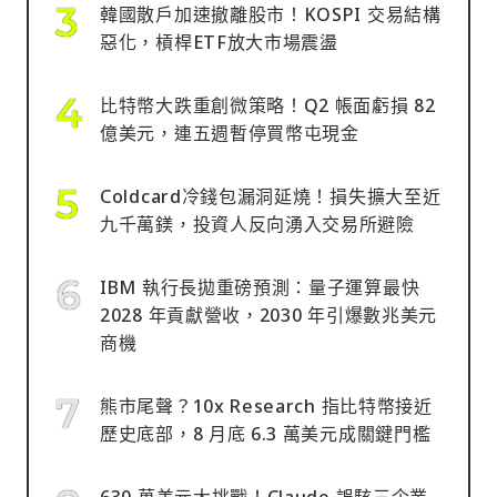
韓國散戶加速撤離股市！KOSPI 交易結構
惡化，槓桿ETF放大市場震盪
比特幣大跌重創微策略！Q2 帳面虧損 82
億美元，連五週暫停買幣屯現金
Coldcard冷錢包漏洞延燒！損失擴大至近
九千萬鎂，投資人反向湧入交易所避險
IBM 執行長拋重磅預測：量子運算最快
2028 年貢獻營收，2030 年引爆數兆美元
商機
熊市尾聲？10x Research 指比特幣接近
歷史底部，8 月底 6.3 萬美元成關鍵門檻
630 萬美元大挑戰！Claude 誤駭三企業