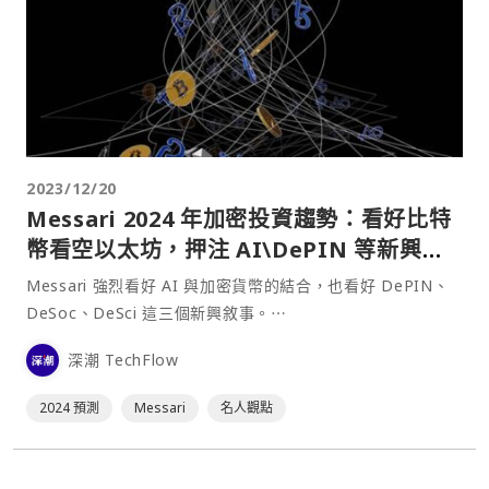
2023/12/20
Messari 2024 年加密投資趨勢：看好比特
幣看空以太坊，押注 AI\DePIN 等新興敘
事
Messari 強烈看好 AI 與加密貨幣的結合，也看好 DePIN、
DeSoc、DeSci 這三個新興敘事。⋯
深潮 TechFlow
2024 預測
Messari
名人觀點