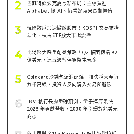
巴菲特談波克夏最新布局：主導買進
Alphabet 挺 AI、仍看好蘋果長期價值
韓國散戶加速撤離股市！KOSPI 交易結構
惡化，槓桿ETF放大市場震盪
比特幣大跌重創微策略！Q2 帳面虧損 82
億美元，連五週暫停買幣屯現金
Coldcard冷錢包漏洞延燒！損失擴大至近
九千萬鎂，投資人反向湧入交易所避險
IBM 執行長拋重磅預測：量子運算最快
2028 年貢獻營收，2030 年引爆數兆美元
商機
熊市尾聲？10x Research 指比特幣接近