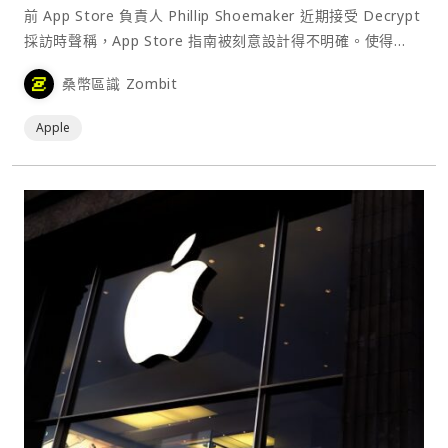
前 App Store 負責人 Phillip Shoemaker 近期接受 Decrypt
採訪時聲稱，App Store 指南被刻意設計得不明確。使得
App 在 App Store 上架變成一件困難的事。且對於加密貨幣
桑幣區識 Zombit
公司和項目來說，上架 App Store 又比⋯
Apple