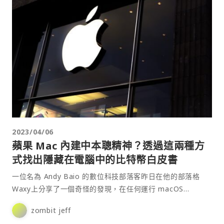
2023/04/06
蘋果 Mac 內建中本聰精神？透過這兩種方
式找出隱藏在電腦中的比特幣白皮書
一位名為 Andy Baio 的數位科技部落客昨日在他的部落格
Waxy上分享了一個奇怪的發現，在任何運行 macOS
Catalina (10.14.0) 或更新版本的 Mac 上竟然都能夠找到比
zombit jeff
特幣白皮書的 PDF 檔案，用戶有兩種方式可以找出蘋果⋯