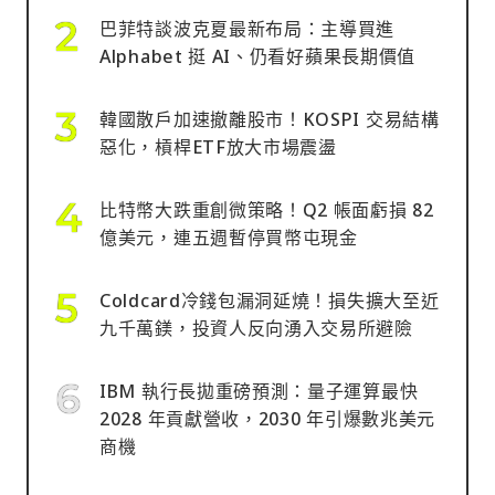
巴菲特談波克夏最新布局：主導買進
Alphabet 挺 AI、仍看好蘋果長期價值
韓國散戶加速撤離股市！KOSPI 交易結構
惡化，槓桿ETF放大市場震盪
比特幣大跌重創微策略！Q2 帳面虧損 82
億美元，連五週暫停買幣屯現金
Coldcard冷錢包漏洞延燒！損失擴大至近
九千萬鎂，投資人反向湧入交易所避險
IBM 執行長拋重磅預測：量子運算最快
2028 年貢獻營收，2030 年引爆數兆美元
商機