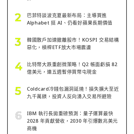
巴菲特談波克夏最新布局：主導買進
Alphabet 挺 AI、仍看好蘋果長期價值
韓國散戶加速撤離股市！KOSPI 交易結構
惡化，槓桿ETF放大市場震盪
比特幣大跌重創微策略！Q2 帳面虧損 82
億美元，連五週暫停買幣屯現金
Coldcard冷錢包漏洞延燒！損失擴大至近
九千萬鎂，投資人反向湧入交易所避險
IBM 執行長拋重磅預測：量子運算最快
2028 年貢獻營收，2030 年引爆數兆美元
商機