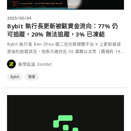
2025/03/04
Bybit 執行長更新被駭資金流向：77% 仍
可追蹤，20% 無法追蹤，3% 已凍結
Bybit 執行長 Ben Zhou 週二在社群媒體平台 X 上更新被盜
資金的追蹤狀況，他表示總共近 50 萬顆以太幣（價值約 14
億美元）被駭客盜取，其中 77% 目前可被追蹤，20% 已經
桑幣區識 Zombit
「消失」，3% 已凍結。⋯
Bybit
駭客