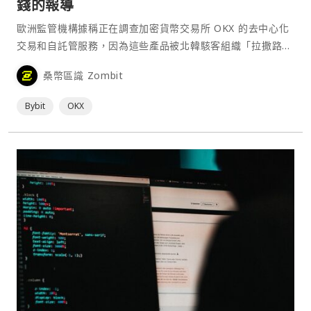
錢的報導
歐洲監管機構據稱正在調查加密貨幣交易所 OKX 的去中心化
交易和自託管服務，因為這些產品被北韓駭客組織「拉撒路集
團」（Lazarus Group）用來清洗其在 2 月⋯
桑幣區識 Zombit
Bybit
OKX