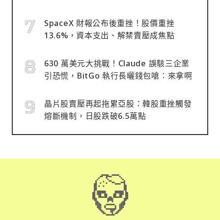
SpaceX 財報公布後重挫！股價重挫
13.6%，資本支出、解禁賣壓成焦點
630 萬美元大挑戰！Claude 誤駭三企業
引恐慌，BitGo 執行長曬錢包嗆：來拿啊
晶片股賣壓再起拖累亞股：韓股重挫觸發
熔斷機制，日股跌破6.5萬點