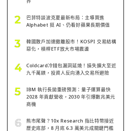
界
巴菲特談波克夏最新布局：主導買進
Alphabet 挺 AI、仍看好蘋果長期價值
韓國散戶加速撤離股市！KOSPI 交易結構
惡化，槓桿ETF放大市場震盪
Coldcard冷錢包漏洞延燒！損失擴大至近
九千萬鎂，投資人反向湧入交易所避險
IBM 執行長拋重磅預測：量子運算最快
2028 年貢獻營收，2030 年引爆數兆美元
商機
熊市尾聲？10x Research 指比特幣接近
歷史底部，8 月底 6.3 萬美元成關鍵門檻