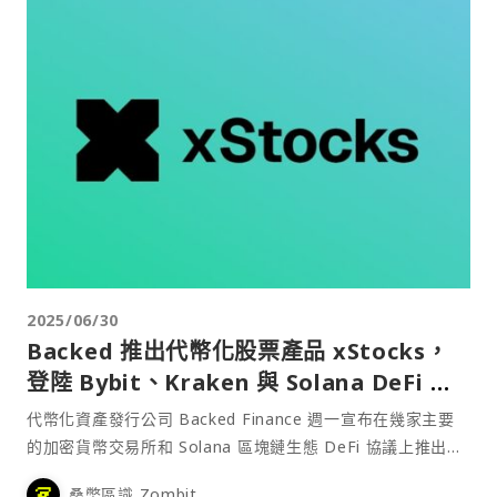
2025/06/30
Backed 推出代幣化股票產品 xStocks，
登陸 Bybit、Kraken 與 Solana DeFi 協
議
代幣化資產發行公司 Backed Finance 週一宣布在幾家主要
的加密貨幣交易所和 Solana 區塊鏈生態 DeFi 協議上推出其
代幣化股票產品 xStocks，讓用戶能夠交易包括 Apple、
桑幣區識 Zombit