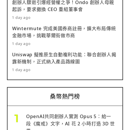
創辦人驟逝引爆經營權之爭！Ondo 創辦人母親
起訴，要求撤換 CEO 重組董事會
1 day ago
Wintermute 完成美國券商註冊，擴大布局傳統
金融市場，挑戰華爾街做市商
1 day ago
Uniswap 擬推原生自動複利功能：聯合創辦人揭
露新機制，正式納入產品路線圖
1 day ago
桑幣熱門榜
OpenAI共同創辦人實測 Opus 5：給一
段《魔戒》文字，AI 花 2 小時打造 3D 世