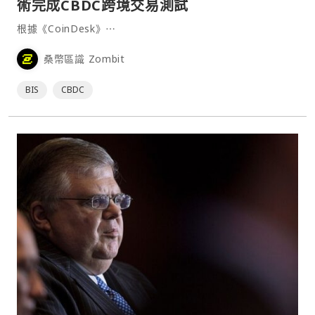
術完成CBDC跨境交易測試
根據《CoinDesk》⋯
桑幣區識 Zombit
BIS
CBDC