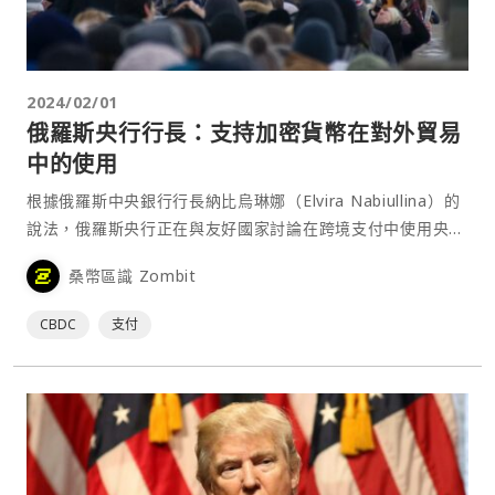
2024/02/01
俄羅斯央行行長：支持加密貨幣在對外貿易
中的使用
根據俄羅斯中央銀行行長納比烏琳娜（Elvira Nabiullina）的
說法，俄羅斯央行正在與友好國家討論在跨境支付中使用央行
數位貨幣（CBDC）的可能性。她表示，該國在創建 CBDC
桑幣區識 Zombit
或數位盧布的平台時，就考慮到了與國外類似平台整合的可能
性。⋯
CBDC
支付