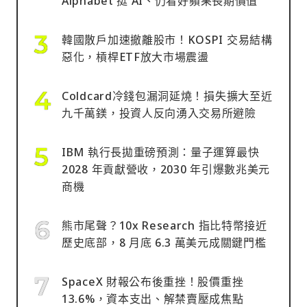
Alphabet 挺 AI、仍看好蘋果長期價值
韓國散戶加速撤離股市！KOSPI 交易結構
惡化，槓桿ETF放大市場震盪
Coldcard冷錢包漏洞延燒！損失擴大至近
九千萬鎂，投資人反向湧入交易所避險
IBM 執行長拋重磅預測：量子運算最快
2028 年貢獻營收，2030 年引爆數兆美元
商機
熊市尾聲？10x Research 指比特幣接近
歷史底部，8 月底 6.3 萬美元成關鍵門檻
SpaceX 財報公布後重挫！股價重挫
13.6%，資本支出、解禁賣壓成焦點