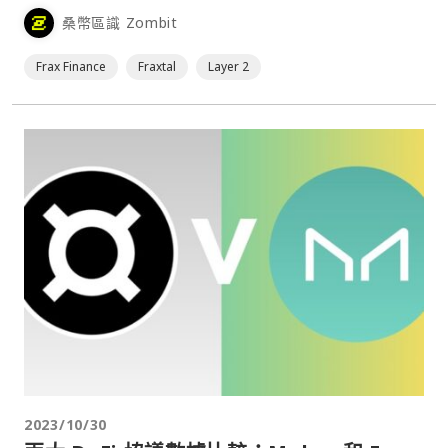
桑幣區識 Zombit
Frax Finance
Fraxtal
Layer 2
2023/10/30