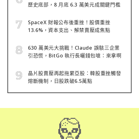
歷史底部，8 月底 6.3 萬美元成關鍵門檻
SpaceX 財報公布後重挫！股價重挫
13.6%，資本支出、解禁賣壓成焦點
630 萬美元大挑戰！Claude 誤駭三企業
引恐慌，BitGo 執行長曬錢包嗆：來拿啊
晶片股賣壓再起拖累亞股：韓股重挫觸發
熔斷機制，日股跌破6.5萬點