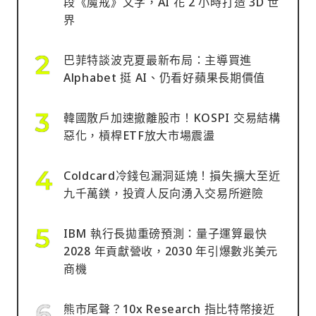
段《魔戒》文字，AI 花 2 小時打造 3D 世
界
巴菲特談波克夏最新布局：主導買進
Alphabet 挺 AI、仍看好蘋果長期價值
韓國散戶加速撤離股市！KOSPI 交易結構
惡化，槓桿ETF放大市場震盪
Coldcard冷錢包漏洞延燒！損失擴大至近
九千萬鎂，投資人反向湧入交易所避險
IBM 執行長拋重磅預測：量子運算最快
2028 年貢獻營收，2030 年引爆數兆美元
商機
熊市尾聲？10x Research 指比特幣接近