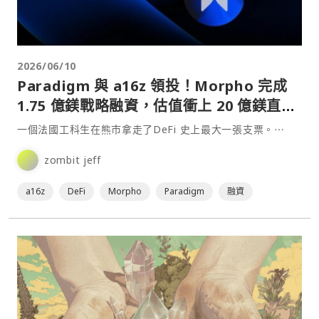
2026/06/10
Paradigm 與 a16z 領投！Morpho 完成
1.75 億鎂戰略融資，估值衝上 20 億鎂直追
Aave
一個法國工科生在熊市拿走了DeFi 史上最大一張支票。⋯
zombit jeff
a16z
DeFi
Morpho
Paradigm
融資