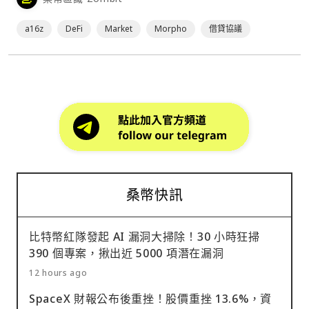
Mechanism Capital 等 80 個投資人也都參與了此輪融資。
然而，令人感到好奇的是，當前以太坊⋯
a16z
DeFi
Market
Morpho
借貸協議
桑幣快訊
比特幣紅隊發起 AI 漏洞大掃除！30 小時狂掃
390 個專案，揪出近 5000 項潛在漏洞
12 hours ago
SpaceX 財報公布後重挫！股價重挫 13.6%，資