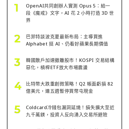
OpenAI共同創辦人實測 Opus 5：給一
段《魔戒》文字，AI 花 2 小時打造 3D 世
界
巴菲特談波克夏最新布局：主導買進
Alphabet 挺 AI、仍看好蘋果長期價值
韓國散戶加速撤離股市！KOSPI 交易結構
惡化，槓桿ETF放大市場震盪
比特幣大跌重創微策略！Q2 帳面虧損 82
億美元，連五週暫停買幣屯現金
Coldcard冷錢包漏洞延燒！損失擴大至近
九千萬鎂，投資人反向湧入交易所避險