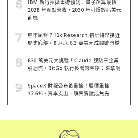
IBM 執行長拋重磅預測：量子運算最快
2028 年貢獻營收，2030 年引爆數兆美元
商機
熊市尾聲？10x Research 指比特幣接近
歷史底部，8 月底 6.3 萬美元成關鍵門檻
630 萬美元大挑戰！Claude 誤駭三企業
引恐慌，BitGo 執行長曬錢包嗆：來拿啊
SpaceX 財報公布後重挫！股價重挫
13.6%，資本支出、解禁賣壓成焦點