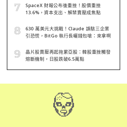
SpaceX 財報公布後重挫！股價重挫
13.6%，資本支出、解禁賣壓成焦點
630 萬美元大挑戰！Claude 誤駭三企業
引恐慌，BitGo 執行長曬錢包嗆：來拿啊
晶片股賣壓再起拖累亞股：韓股重挫觸發
熔斷機制，日股跌破6.5萬點