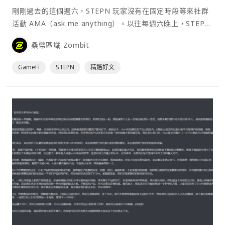
剛剛過去的這個週六，STEPN 玩家沒有在固定時段等來社群
活動 AMA（ask me anything）。以往每週六晚上，STEPN
項目方會在 AMA 上與玩家交流互動，收集問題和反饋，兩位
桑幣區識 Zombit
聯合創始人 Jerry 和 Yawn 經常在這裡回應玩家關心的議題。
作為當下話題度最高的 Web3 遊戲，STEPN 最近波⋯
GameFi
STEPN
精選好文