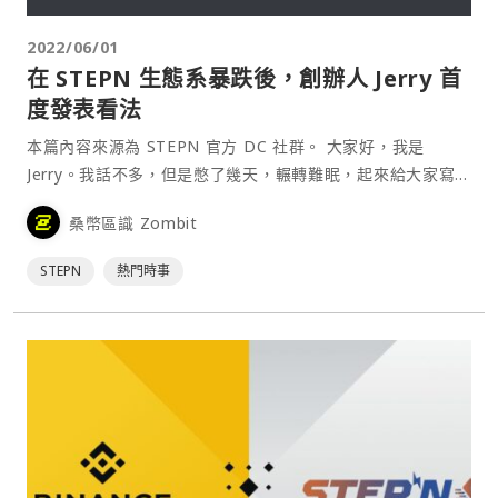
2022/06/01
在 STEPN 生態系暴跌後，創辦人 Jerry 首
度發表看法
本篇內容來源為 STEPN 官方 DC 社群。 大家好，我是
Jerry。我話不多，但是憋了幾天，輾轉難眠，起來給大家寫點
心裡話。 首先想先跟一直喜愛我們產品的用戶鄭重的說一聲
桑幣區識 Zombit
謝謝。謝謝你們在各種輿論的風口浪尖還依然願意支持我們、
和我們站在⋯
STEPN
熱門時事