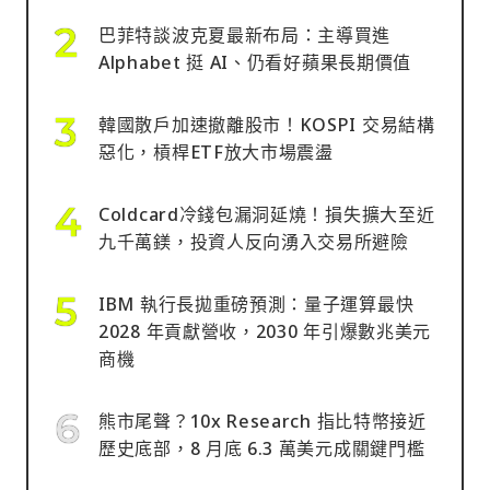
巴菲特談波克夏最新布局：主導買進
Alphabet 挺 AI、仍看好蘋果長期價值
韓國散戶加速撤離股市！KOSPI 交易結構
惡化，槓桿ETF放大市場震盪
Coldcard冷錢包漏洞延燒！損失擴大至近
九千萬鎂，投資人反向湧入交易所避險
IBM 執行長拋重磅預測：量子運算最快
2028 年貢獻營收，2030 年引爆數兆美元
商機
熊市尾聲？10x Research 指比特幣接近
歷史底部，8 月底 6.3 萬美元成關鍵門檻