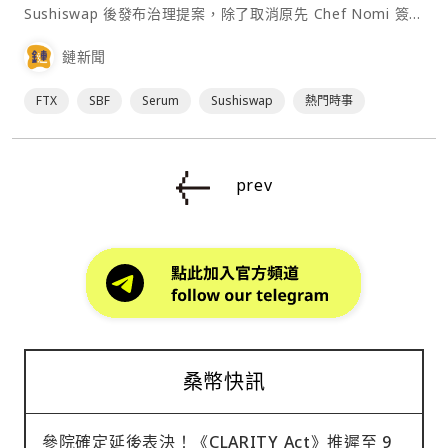
Sushiswap 後發布治理提案，除了取消原先 Chef Nomi 簽署
的流動性遷移，還將把 Sushiswap 的單一管理員私鑰更改為
鏈新聞
多重簽名，以保障治理的分散。⋯
FTX
SBF
Serum
Sushiswap
熱門時事
prev
桑幣快訊
參院確定延後表決！《CLARITY Act》推遲至 9