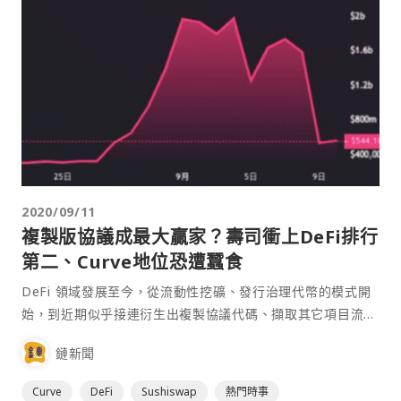
2020/09/11
複製版協議成最大贏家？壽司衝上DeFi排行
第二、Curve地位恐遭蠶食
DeFi 領域發展至今，從流動性挖礦、發行治理代幣的模式開
始，到近期似乎接連衍生出複製協議代碼、擷取其它項目流動
性的異象，更意外的是，這些複製版協議到目前為止，似乎取
鏈新聞
得了比原版協議更好的成績。 Swerve 超越 Curve⋯
Curve
DeFi
Sushiswap
熱門時事