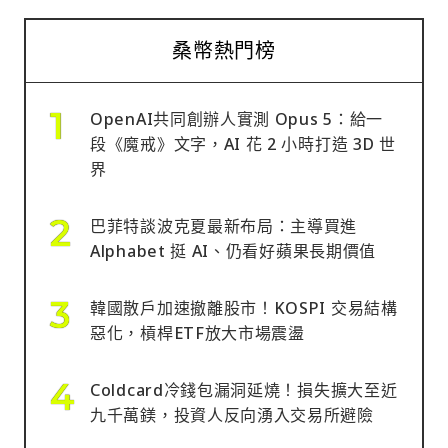
桑幣熱門榜
OpenAI共同創辦人實測 Opus 5：給一
段《魔戒》文字，AI 花 2 小時打造 3D 世
界
巴菲特談波克夏最新布局：主導買進
Alphabet 挺 AI、仍看好蘋果長期價值
韓國散戶加速撤離股市！KOSPI 交易結構
惡化，槓桿ETF放大市場震盪
Coldcard冷錢包漏洞延燒！損失擴大至近
九千萬鎂，投資人反向湧入交易所避險