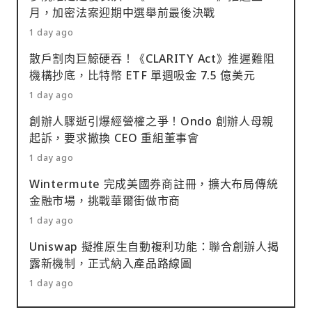
月，加密法案迎期中選舉前最後決戰
1 day ago
散戶割肉巨鯨硬吞！《CLARITY Act》推遲難阻
機構抄底，比特幣 ETF 單週吸金 7.5 億美元
1 day ago
創辦人驟逝引爆經營權之爭！Ondo 創辦人母親
起訴，要求撤換 CEO 重組董事會
1 day ago
Wintermute 完成美國券商註冊，擴大布局傳統
金融市場，挑戰華爾街做市商
1 day ago
Uniswap 擬推原生自動複利功能：聯合創辦人揭
露新機制，正式納入產品路線圖
1 day ago