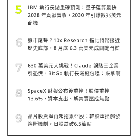
IBM 執行長拋重磅預測：量子運算最快
2028 年貢獻營收，2030 年引爆數兆美元
商機
熊市尾聲？10x Research 指比特幣接近
歷史底部，8 月底 6.3 萬美元成關鍵門檻
630 萬美元大挑戰！Claude 誤駭三企業
引恐慌，BitGo 執行長曬錢包嗆：來拿啊
SpaceX 財報公布後重挫！股價重挫
13.6%，資本支出、解禁賣壓成焦點
晶片股賣壓再起拖累亞股：韓股重挫觸發
熔斷機制，日股跌破6.5萬點