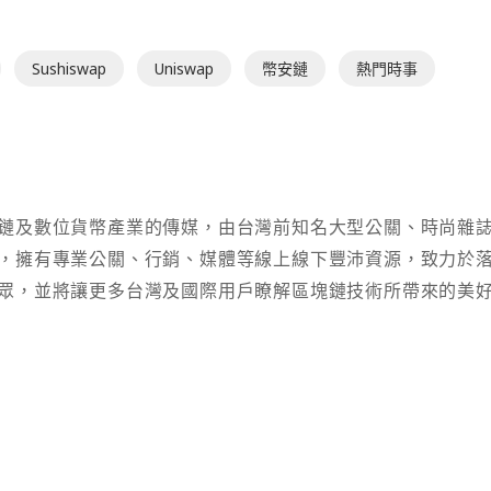
Sushiswap
Uniswap
幣安鏈
熱門時事
鏈及數位貨幣產業的傳媒，由台灣前知名大型公關、時尚雜
，擁有專業公關、行銷、媒體等線上線下豐沛資源，致力於
眾，並將讓更多台灣及國際用戶瞭解區塊鏈技術所帶來的美