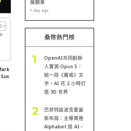
展願景
1 day ago
ap
桑幣熱門榜
OpenAI共同創辦
人實測 Opus 5：
ark
給一段《魔戒》文
Sus
字，AI 花 2 小時打
造 3D 世界
巴菲特談波克夏最
新布局：主導買進
Alphabet 挺 AI、