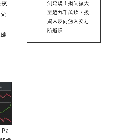
洞延燒！損失擴大
性挖
至近九千萬鎂，投
少交
資人反向湧入交易
所避險
約鏈
，Pa