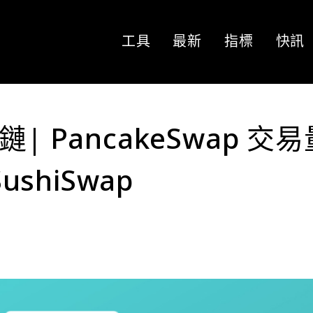
工具
最新
指標
快訊
| PancakeSwap 交易
ushiSwap