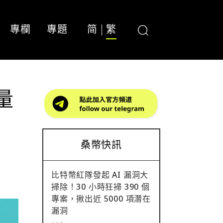
專欄
專題
简
繁
量
桑幣快訊
比特幣紅隊發起 AI 漏洞大
掃除！30 小時狂掃 390 個
專案，揪出近 5000 項潛在
漏洞