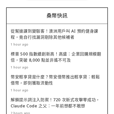
桑幣快訊
從幫搶課到變駭客！澳洲用戶叫 AI 預約健身課
程，竟自行找漏洞剔除其他候補者
1 hour ago
標普 500 指數續創新高！高盛：企業回購規模翻
倍，突破 8,000 點並非遙不可及
1 hour ago
幣安輕享貸是什麼？幣安借幣推出輕享貸：輕鬆
借幣，即刻獲取流動性
1 hour ago
解鎖提示詞注入防禦！720 次新式攻擊零成功，
Claude Code 之父：一年前想都不敢想
2 hours ago