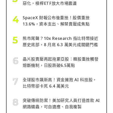
惡化，槓桿ETF放大市場震盪
SpaceX 財報公布後重挫！股價重挫
13.6%，資本支出、解禁賣壓成焦點
熊市尾聲？10x Research 指比特幣接近
歷史底部，8 月底 6.3 萬美元成關鍵門檻
晶片股賣壓再起拖累亞股：韓股重挫觸發
熔斷機制，日股跌破6.5萬點
全球股市飆新高！資金擁抱 AI 科技股，
比特幣卻卡死 6.4 萬美元
突破傳統防禦！美加研究人員打造首款 AI
網路蠕蟲，可自適應、自我複製