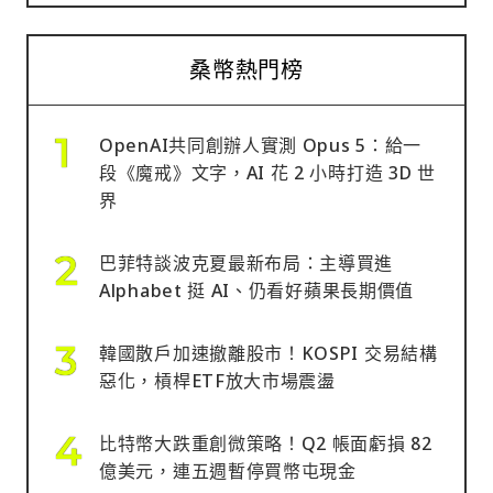
桑幣熱門榜
OpenAI共同創辦人實測 Opus 5：給一
段《魔戒》文字，AI 花 2 小時打造 3D 世
界
巴菲特談波克夏最新布局：主導買進
Alphabet 挺 AI、仍看好蘋果長期價值
韓國散戶加速撤離股市！KOSPI 交易結構
惡化，槓桿ETF放大市場震盪
比特幣大跌重創微策略！Q2 帳面虧損 82
億美元，連五週暫停買幣屯現金