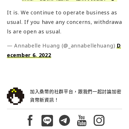
It is. We continue to operate business as
usual. If you have any concerns, withdrawa
ls are open as usual.
— Annabelle Huang (@_annabellehuang)
D
ecember 6, 2022
加入桑幣的社群平台，跟我們一起討論加密
貨幣新資訊！