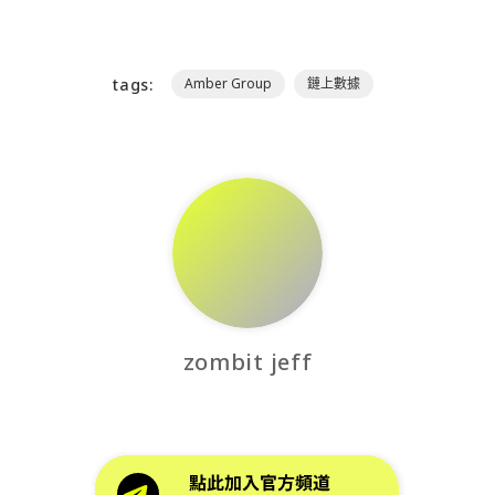
tags:
Amber Group
鏈上數據
zombit jeff