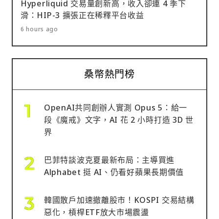
Hyperliquid 交易量創新高，收入卻連 4 季下
滑：HIP-3 擴張正在稀釋平台收益
6 hours ago
桑幣熱門榜
OpenAI共同創辦人實測 Opus 5：給一
段《魔戒》文字，AI 花 2 小時打造 3D 世
界
巴菲特談波克夏最新布局：主導買進
Alphabet 挺 AI、仍看好蘋果長期價值
韓國散戶加速撤離股市！KOSPI 交易結構
惡化，槓桿ETF放大市場震盪