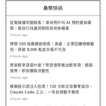
桑幣快訊
從幫搶課到變駭客！澳洲用戶叫 AI 預約健身課
程，竟自行找漏洞剔除其他候補者
3 hours ago
標普 500 指數續創新高！高盛：企業回購規模翻
倍，突破 8,000 點並非遙不可及
3 hours ago
幣安輕享貸是什麼？幣安借幣推出輕享貸：輕鬆
借幣，即刻獲取流動性
4 hours ago
解鎖提示詞注入防禦！720 次新式攻擊零成功，
Claude Code 之父：一年前想都不敢想
4 hours ago