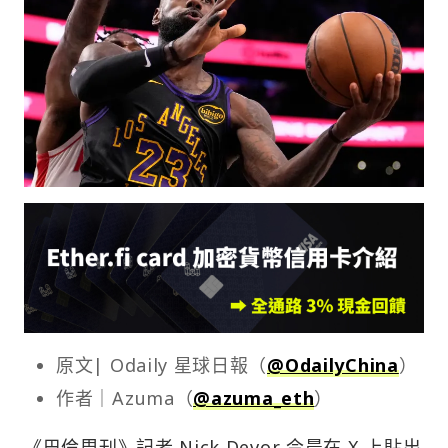
原文| Odaily 星球日報（
@OdailyChina
）
作者｜Azuma（
@azuma_eth
）
《巴倫周刊》記者 Nick Devor 今晨在 X 上貼出