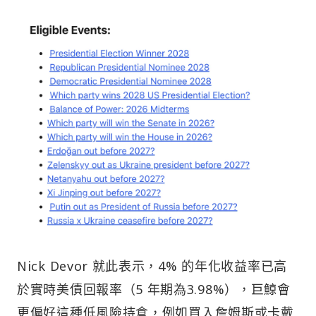
Nick Devor 就此表示，4% 的年化收益率已高
於實時美債回報率（5 年期為3.98%），巨鯨會
更偏好這種低風險持倉，例如買入詹姆斯或卡戴