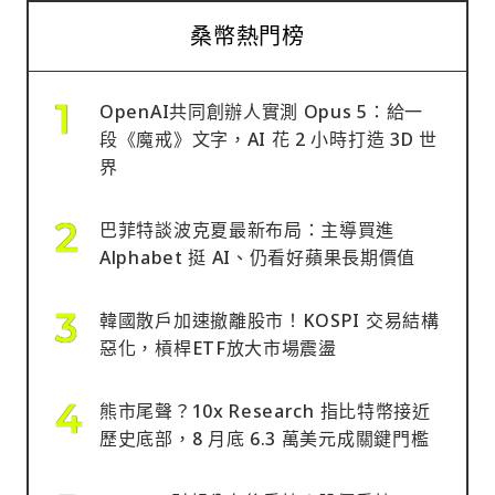
桑幣熱門榜
OpenAI共同創辦人實測 Opus 5：給一
段《魔戒》文字，AI 花 2 小時打造 3D 世
界
巴菲特談波克夏最新布局：主導買進
Alphabet 挺 AI、仍看好蘋果長期價值
韓國散戶加速撤離股市！KOSPI 交易結構
惡化，槓桿ETF放大市場震盪
熊市尾聲？10x Research 指比特幣接近
歷史底部，8 月底 6.3 萬美元成關鍵門檻