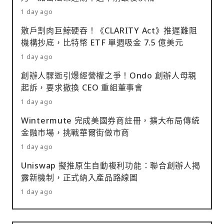
1 day ago
散戶割肉巨鯨硬吞！《CLARITY Act》推遲難阻
機構抄底，比特幣 ETF 單週吸金 7.5 億美元
1 day ago
創辦人驟逝引爆經營權之爭！Ondo 創辦人母親
起訴，要求撤換 CEO 重組董事會
1 day ago
Wintermute 完成美國券商註冊，擴大布局傳統
金融市場，挑戰華爾街做市商
1 day ago
Uniswap 擬推原生自動複利功能：聯合創辦人揭
露新機制，正式納入產品路線圖
1 day ago