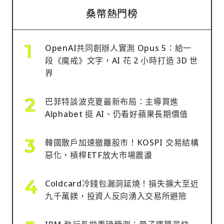
桑幣熱門榜
OpenAI共同創辦人實測 Opus 5：給一
段《魔戒》文字，AI 花 2 小時打造 3D 世
界
巴菲特談波克夏最新布局：主導買進
Alphabet 挺 AI、仍看好蘋果長期價值
韓國散戶加速撤離股市！KOSPI 交易結構
惡化，槓桿ETF放大市場震盪
Coldcard冷錢包漏洞延燒！損失擴大至近
九千萬鎂，投資人反向湧入交易所避險