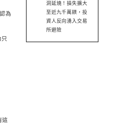
洞延燒！損失擴大
至近九千萬鎂，投
不認為
資人反向湧入交易
所避險
功只
有這