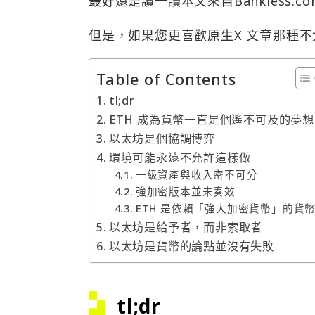
最好還是讀一讀本文來自Bankless.c
但是，如果您更喜歡原生X 文章那種
Table of Contents
tl;dr
ETH 成為貨幣一直是個遙不可及的夢想
以太坊是個協調博弈
環境可能永遠不允許這樣做
一級資產與收入密不可分
強加密版本並未奏效
ETH 是依賴「強大加密貨幣」的貨
以太坊是給予者，而非索取者
以太坊是貨幣的論點並沒有失敗
tl;dr