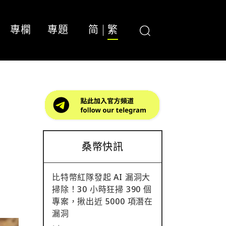
專欄
專題
简
繁
桑幣快訊
比特幣紅隊發起 AI 漏洞大
掃除！30 小時狂掃 390 個
專案，揪出近 5000 項潛在
漏洞