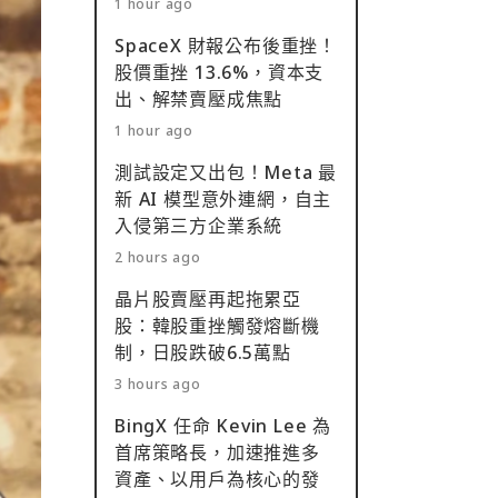
1 hour ago
SpaceX 財報公布後重挫！
股價重挫 13.6%，資本支
出、解禁賣壓成焦點
1 hour ago
測試設定又出包！Meta 最
新 AI 模型意外連網，自主
入侵第三方企業系統
2 hours ago
晶片股賣壓再起拖累亞
股：韓股重挫觸發熔斷機
制，日股跌破6.5萬點
3 hours ago
BingX 任命 Kevin Lee 為
首席策略長，加速推進多
資產、以用戶為核心的發