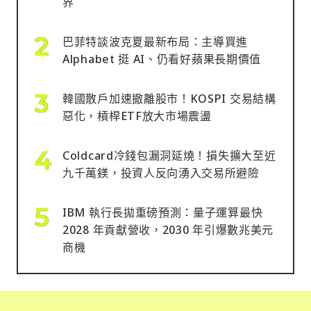
界
熱潮是否持續壓縮加密市場的資金空間。
巴菲特談波克夏最新布局：主導買進
Alphabet 挺 AI、仍看好蘋果長期價值
韓國散戶加速撤離股市！KOSPI 交易結構
惡化，槓桿ETF放大市場震盪
Coldcard冷錢包漏洞延燒！損失擴大至近
九千萬鎂，投資人反向湧入交易所避險
IBM 執行長拋重磅預測：量子運算最快
2028 年貢獻營收，2030 年引爆數兆美元
商機