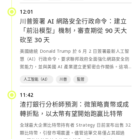
「無處不在」，進一步降低企業使用門檻。 Codex 功
12:01
能將進入 ChatGPT 應用 OpenAI 在活動中確認，
川普簽署 AI 網路安全行政命令：建立
Codex 的核心代理能力將於未來數週內逐步加入
「前沿模型」機制，審查期從 90 天大
ChatGPT 應用。其目標是讓企業用戶不再需要區分
ChatGPT 與 Codex，而是在同一介面中完成從對話、
砍至 30 天
分析到工作生成的完整流程。 公司內部認為，許多企業
美國總統 Donald Trump 於 6 月 2 日簽署最新人工智
雖然已廣泛使用 ChatGPT，但尚未清楚 Codex 在工作
慧（AI）行政命令，要求聯邦政府全面強化網路安全防
流程中的定位，因此整合將有助於統一產品體驗與提升
禦能力，並與美國 AI 產業建立更緊密合作關係。這項
採用率。 推出六大企業級 Codex 外掛 OpenAI 同時發
命令被視為川普政府上任後最重要的 AI 政策文件之
布六個針對企業場景設計的 Codex 外掛，涵蓋銷售、
人工智能（AI）
川普
監管
一，顯示白宮正試圖在維持技術創新的同時，應對先進
數據分析、創意製作、產品設計、公募投資與投資銀行
AI 可能帶來的國安風險。 白宮在行政命令中表示，美
等領域： 1. 數據分析插件 協助分析師與商業團隊透過
11:42
國之所以能持續領導全球 AI 發展，來自於其強大的創
資料回答問題，追蹤指標變化並生成報告與儀表板，支
渣打銀行分析師預測：微策略賣幣或成
新能力以及對新技術相對開放的政策環境。不過，隨著
援 Snowflake、Databricks、Hex、Tableau 等工
轉折點，以太幣有望開始跑贏比特幣
AI 能力迅速提升，美國政府也愈來愈擔憂先進模型可能
具。 2. 創意生產插件 讓行銷與創意團隊將簡報或 brief
被敵對國家、駭客組織或犯罪集團利用。因此，行政命
轉換為可審核的素材，包括廣告版本、產品視覺與電商
全球最大企業比特幣持有者 Strategy 日前宣布出售 32
令要求多個聯邦機構在未來數十天內加速推動資安升級
圖片，整合 Figma、Canva、Shutterstock 等工具。
顆比特幣，引發市場震盪。儘管這筆交易僅占其超過
計畫，優先保護國家安全系統、聯邦政府資訊系統以及
3. 銷售插件 協助銷售團隊整合客戶資訊、識別高潛力客