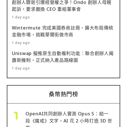
創辦人驟逝引爆經營權之爭！Ondo 創辦人母親
公司持有價值約 110 億美元的 ETH 資產，而且並未透
持續下跌的情況下，永續合約未平倉量與資金費率卻同
起訴，要求撤換 CEO 重組董事會
過舉債擴張部位。儘管公司目前帳面仍處於虧損狀態，
步上升。這意味著市場中有越來越多槓桿多頭正在進場
但其質押業務每年可產生約 2.58 億美元收入，透過
1 day ago
押注反彈，但價格卻未能止跌。 Lunde 認為，這種現
MAVAN 質押平台，未來年化收益甚至有機會接近 3 億
象代表市場累積了潛在賣壓。如果價格持續下滑，這些
Wintermute 完成美國券商註冊，擴大布局傳統
美元。這種持續性收入來源，使 ETH 儲備公司的營運
高槓桿多頭可能被迫平倉，進一步放大市場跌勢。 雖然
金融市場，挑戰華爾街做市商
模式更具可持續性。 ETH 儲備公司估值有望超越
K33 尚未完全放棄「6 萬美元已是本輪週期低點」的觀
1 day ago
Strategy Kendrick 進一步指出，目前市場給予 ETH
點，但整體態度已較先前明顯保守。 報告指出： 「我
儲備公司的估值溢價（mNAV）仍低於 Strategy。 主
Uniswap 擬推原生自動複利功能：聯合創辦人揭
們認為這些槓桿多頭背後潛藏的賣壓，正發出市場可能
露新機制，正式納入產品路線圖
要代表包括： Bitmine Immersion
出現更低價格的警訊，因此建議投資人保持謹慎。」 長
Technologies（BMNR） SharpLink
1 day ago
期仍看好比特幣，但短期環境惡化 儘管短期前景轉趨保
Gaming（SBET） 然而，他認為隨著投資人逐漸意識
守，K33 仍認為從長期角度來看，比特幣相較於股票市
到質押收益帶來的現金流優勢，這些公司未來有望獲得
場依然存在被低估的情況。不過，與幾週前相比，市場
比 Strategy 更高的估值倍數。較高的 mNAV 意味著公
環境已明顯惡化： 機構需求降溫 ETF 投資人持續撤資
桑幣熱門榜
司更容易透過增發股票籌資，進一步強化其資產擴張能
AI 類股吸走大量資金 衍生品市場風險上升 Lunde 總結
力。
表示： 「當外部資金不願進場，而既有持有者持續降低
部位時，我們可能將迎來一個震盪且充滿波動的夏
OpenAI共同創辦人實測 Opus 5：給一
季。」 對於比特幣投資人而言，接下來幾個月的關鍵不
段《魔戒》文字，AI 花 2 小時打造 3D 世
再只是價格本身，而是機構資金是否重新回流，以及 AI