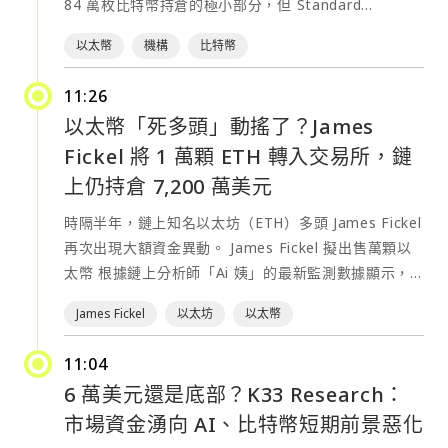
84 萬枚比特幣持倉的極小部分，但 Standard
能源、金融、醫療等關鍵基礎設施。 根據命令內容，
戶、準備會議資料與更新 CRM 系統，並支援
Chartered 數位資產研究主管 Geoff Kendrick 認為，
Cybersecurity and Infrastructure Security
以太幣
機構
比特幣
Salesforce、HubSpot、Slack 等平台。 4. 產品設計
市場對此事的反應可能預示著加密市場正在出現新的資
Agency（CISA）將負責制定新的資安指引，協助聯邦
插件 用於將早期想法快速轉為可互動原型，支援使用
金輪動趨勢，並維持 2026 年底 ETH 4,000 美元，以
機構與地方政府更快導入 AI 驅動的防禦工具，同時擴
11:26
URL 或截圖進行設計互動化，並可導出至 Figma 等工
及 2030 年底 ETH 40,000 美元的目標價不變。
大對醫院、社區銀行及地方公用事業等單位的資安支
以太幣「死多頭」動搖了？James
具。 5. 公募股權投資插件 協助投資人分析財報、比較
Strategy 賣幣後，ETH 相對 BTC 強勢上漲 Strategy
援。美國財政部則將與產業合作成立 AI 網路安全協調
公司、追蹤市場訊號，整合 Moody’s、FactSet、
Fickel 將 1 萬顆 ETH 轉入交易所，鏈
本週披露，公司於 5 月最後一週出售 32 枚比特幣，套
中心，負責統整軟體漏洞通報、驗證及修補工作，希望
S&P、PitchBook 等數據來源。 6. 投資銀行插件 協助
現約 250 萬美元，用於支付旗下優先股股息。消息公布
上仍持倉 7,200 萬美元
建立更有效率的漏洞管理機制。 此次行政命令最受外界
銀行端進行研究、估值與盡職調查，快速生成 pitch
後，比特幣快速跌破 7 萬美元關口，並一路下探。
關注的部分，是首次提出「Covered Frontier
時隔半年，鏈上知名以太坊（ETH）多頭 James Fickel
deck 與投資建議材料。 Annotations 與 Sites 功能：
Geoff Kendrick 指出，這次事件的重要性不在於
Model（前沿模型）」概念。白宮要求相關機構在 60
再次出現大額資金異動。 James Fickel 擬出售萬顆以
讓 Codex 更適合協作 與此同時，OpenAI 也將同步推
Strategy 賣出了多少比特幣，而是凸顯了比特幣與以
天內建立一套機密評估機制，用以判斷哪些 AI 模型已
太幣 根據鏈上分析師「Ai 姨」的最新監測數據顯示，
出兩項重要功能：Annotations 與 Sites。
太坊資產儲備模式（Digital Asset Treasury）之間的
具備足以影響國家安全的先進能力。未來，美國國家安
James Fickel 於今日將 10,000 顆 ETH（總價值約
Annotations（標註編輯） 允許用戶直接在文件、程式
根本差異，而這種差異可能推動以太幣（ETH）在未來
James Fickel
以太坊
以太幣
全局（NSA）將主導相關評估工作，並與其他機構共同
$1,862 萬美元） 從 Coinbase 的託管地址（Coinbase
碼或簡報中標記特定區域，並要求 Codex 針對該部分
一段時間內持續跑贏比特幣（BTC）。 Kendrick 指
制定標準。 值得注意的是，最終版本較先前流出的草案
Prime）正式轉移至充值地址，市場普遍預期這筆資金
進行修改，而非重新生成整份內容。此功能可用於：文
出，自消息公布以來，ETH 相對 BTC 一度上漲約 5%
11:04
明顯鬆綁。根據知情人士透露，早期草案曾要求開發商
將用於市場交易或潛在的倉位調整。
件修改、簡報優化、數據表調整，以及投資報告引用追
（撰寫本文時漲幅已大幅收窄）。更值得注意的是，在
6 萬美元還是底部？K33 Research：
在模型發布前最多 90 天向政府提供存取權限，以供國
https://twitter.com/ai_9684xtpa/status/2061998717
溯，有助於大幅提升文書處理的工作效率。 Sites（互
比特幣下跌的交易日中，本次 ETH/BTC 的單日漲幅位
安與資安單位進行測試。然而川普在原定簽署前夕要求
市場資金湧向 AI、比特幣短期前景惡化
這也是 James Fickel 過去半年以來，首度執行單筆價
動式網站與應用生成） Codex 現已支援生成可分享的
列 2024 年以來最大漲幅紀錄之一。他表示： 「我認為
重新修改內容，認為過長的審查期可能拖慢美國 AI 企
值高達數百萬、乃至千萬美元級別的大額資產充值操