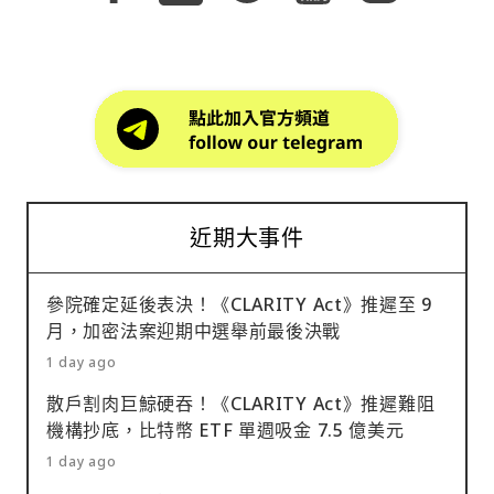
以換回 WBTC 償還 Aave 的債務。
為，儘管市場價格表現不佳，但以太坊內部基本面與生
幣，創下歷史第二大撤資紀錄。 報告指出，上個月比特
份行政命令反映出川普政府對 AI 的核心思維：與其建
態系指標仍持續改善。 因此，渣打維持 2026 年底
幣挑戰 200 日均線失敗後，ETF 投資人的賣壓明顯加
立新的監管制度，不如優先確保美國在 AI 領域的技術
ETH 4,000 美元，以及 2030 年底 ETH 40,000 美元
劇。近期包括貝萊德旗下 IBIT 在內的多檔比特幣 ETF
領先地位，同時透過政府與企業合作強化國家安全。相
的目標價不變。 Strategy 賣幣凸顯比特幣財庫公司的
持續出現大規模資金流出，也顯示機構投資人的風險偏
較於部分國家傾向以法律規範限制 AI 發展，美國此次
結構弱點 Kendrick 認為，Strategy 的賣幣決定其實暴
好正在下降。 K33 開始質疑 6 萬美元是否已是本輪底
選擇將重點放在網路安全、關鍵基礎設施保護以及先進
露出比特幣儲備公司的先天限制。目前包括 Strategy
部 值得注意的是，K33 的市場觀點已出現明顯轉變。今
模型風險管理，顯示華府正試圖在創新與安全之間尋求
在內的比特幣財庫公司，其商業模式主要依賴： 比特幣
年 2 月比特幣跌至約 60,000 美元時，K33 曾認為該位
新的平衡點。
價格上漲 發行股票或債券融資 資本市場持續提供資金
置很可能已是本輪牛市週期的最大回調低點。 當時支撐
然而，比特幣本身無法產生現金流或收益。因此，當公
近期大事件
這項判斷的重要依據，是永續合約市場出現極度負向的
司面臨股息、利息或營運成本等支出時，最終可能需要
資金費率，顯示市場過度悲觀，大量空頭部位累積，容
出售部分持倉，或不斷透過資本市場融資。Strategy
易引發軋空行情。 事實上，隨後比特幣確實從 60,000
參院確定延後表決！《CLARITY Act》推遲至 9
此次出售比特幣支付 STRC 優先股股息，就是一個典型
美元附近反彈，一度逼近 83,000 美元。然而，這波反
月，加密法案迎期中選舉前最後決戰
案例。 相較之下，以太坊儲備公司則擁有比特幣儲備公
彈最終受阻於 200 日均線，未能成功突破。 Lunde 表
1 day ago
司不具備的優勢。由於 ETH 可參與質押（Staking），
示，目前衍生品市場的情況已與數月前截然不同。首
目前年化收益率約為 3%。這意味著儲備公司即使不出
散戶割肉巨鯨硬吞！《CLARITY Act》推遲難阻
先，CME Bitcoin Futures 未平倉合約（Open
售 ETH，也能透過質押獲得持續現金流。Kendrick 直
機構抄底，比特幣 ETF 單週吸金 7.5 億美元
Interest）已降至 2023 年 10 月以來最低水準，顯示
言： 「對 ETH 儲備公司而言，幾乎沒有任何理由必須
機構交易員正逐步降低市場曝險。 另一方面，永續合約
1 day ago
出售持有的 ETH。」 他以 Bitmine 為例指出，目前該
市場則出現另一項令人擔憂的訊號。近期在比特幣價格