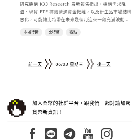
互動式網站與應用程式，企業用戶可透過 URL 分享成
這一天可能是 ETH 相對 BTC 開始持續跑贏的起點。」
研究機構 K33 Research 最新報告指出，機構需求降
業的產品迭代速度，削弱其在全球競爭中的優勢。 最終
作。在完成本次轉移後，數據顯示他的託管錢包與鏈上
果。應用場景包括：數據儀表板、專案追蹤工具、資料
兩年低迷後，以太幣或迎來反轉 過去兩年，以太幣的表
溫、現貨 ETF 持續遭遇資金撤離，以及衍生品市場結構
版本將政府提前測試期間縮短至 30 天，並表示白宮並
地址中，依然持有高達 38,936.13 顆 ETH，總價值約
分析頁面，以及互動報告與決策空間。OpenAI 將
現明顯落後於比特幣。 自 2022 年 9 月 Ethereum
惡化，可能讓比特幣在未來幾個月迎來一段充滿波動的
未選擇以強制監管方式介入 AI 模型開發，而是提出一
為 7,243 萬美元。 以太幣「死多頭」James Fickel
Sites 描述為「讓想法變成可協作空間的新畫布」。
Merge 完成、以太坊從工作量證明（PoW）轉向權益
夏季行情。 AI 熱潮持續吸金，比特幣面臨資金排擠效
套自願合作框架。根據規劃，AI 公司可選擇在模型正式
James Fickel 是以太坊最早期的核心投資人之一。早在
ChatGPT 與 Codex 正式走向整合 據 OpenAI 內部人
市場行情
比特幣
觀點
證明（PoS）機制後，ETH 相對 BTC 的價格已累計下
應 K33 Research 研究主管 Vetle Lunde 表示，市場
公開前，提前向政府提供存取權限，讓相關單位進行安
2016 年就將大量資金全數押注於 ETH。然而，真正讓
士透露，公司已在 2026 年初進行組織重組，將
跌約 66%，並於 2025 年 4 月創下近五年新低。 然
資金正持續從加密貨幣流向人工智慧（AI）相關資產，
全測試與風險評估。白宮希望透過這種方式，在不妨礙
他聲名大噪的，不是早期押注以太坊，而是他對以太坊
ChatGPT、Codex 與 API 團隊整合為單一產品部門，
而，過去一年以來，ETH 已從低點反彈超過 60%，市
投資人愈來愈難忽視兩者之間的表現差距。Lunde 指
技術創新的前提下，提前發現可能被惡意利用的漏洞或
驚人的執念。 在 2024 年比特幣現貨 ETF 通過、比特
以加速產品協同。 此外，新的產品路線圖顯示未來將採
場開始出現趨勢反轉跡象。Kendrick 預估，目前約
出，目前許多投資人認為，在 AI 概念股持續飆升之
風險。 行政命令同時特別強調，這項制度不會演變成政
幣市佔率不斷攀升之際，身為「以太坊多頭」的 James
「端雲雙軌架構」，意即 ChatGPT 將完全在雲端運
前一天
06/03 星期三
後一天
0.028 的 ETH/BTC 匯率有望在今年底升至 0.04。這意
際，持有比特幣的機會成本變得太高。 這種資金輪動現
府對 AI 模型的許可或審查機制。文件明確指出，任何
Fickel 堅信以太坊的表現終將超越比特幣。因此，他透
行，而 Codex 則預設可在本地裝置運行，以存取本機
味著：即使 ETH 與 BTC 同步上漲或同步下跌，ETH
象已反映在市場表現上。儘管美股持續創高，但比特幣
措施都不得被解讀為建立 AI 模型開發、發布或商業化
過去中心化借貸協議 Aave 採取了極具攻擊性的槓桿策
檔案。但 OpenAI 進一步指出，未來甚至可能由系統自
的漲幅仍可能比 BTC 高出超過 40%。 渣打維持 ETH
卻始終無法有效站回 200 日移動平均線。與此同時，
前的強制核准制度，顯示川普政府仍堅持避免對 AI 產
略——瘋狂借出 Wrapped Bitcoin（WBTC），並將
動判斷任務應在本地或雲端執行，初期將提供手動切換
長期目標價 4 萬美元 事實上，這並非 Kendrick 首次看
NASDAQ Composite 與 S&P 500 則不斷刷新歷史高
業施加過多行政限制。 除了防禦層面之外，白宮也將執
其在市場上全數拋售換成 ETH，以此在鏈上建立龐大的
機制，之後逐步過渡到自動路由。 使用量與營收快速成
好 ETH 表現超越 BTC。 今年初他便曾指出，美國加密
點。 此外，市場也正期待多家重量級 AI 企業未來上
法列為重點工作。行政命令要求美國司法部優先打擊利
「做多 ETH/BTC 匯率」部位。 不幸的是，以太坊對比
長 OpenAI 高層指出，Codex 使用量目前正以約 5%
加入桑幣的社群平台，跟我們一起討論加密
貨幣監管框架逐漸成形，尤其是《Clarity Act》的推
市，包括 SpaceX 與 Anthropic 等熱門標的。Lunde
用 AI 進行網路犯罪的行為，包括透過 AI 入侵電腦系
特幣的匯率此後一路走跌。這項被社群稱為「死多頭的
的速度持續成長。此外，Codex 在企業端的營收已出現
進，有望為去中心化金融（DeFi）、代幣化資產及穩定
貨幣新資訊！
認為，這些潛在 IPO 題材同樣可能吸引原本配置於加密
統、竊取資料、從事詐騙活動，或利用 AI Agent 執行
頑抗」的策略，導致他在 2024 至 2025 年間，累計虧
每週約 50% 的成長率，顯示其在企業市場的快速滲
幣市場帶來新的發展機會，而以太坊正是最大的受益者
市場的資金。 ETF 三週流出逾 6.2 萬枚比特幣 資金外
未經授權的系統存取。政府認為，隨著 AI 工具愈來愈
損了超過 2.6 萬顆 ETH（當時折合損失超過 7,600 萬
透。這也反映出端側運算與代理式 AI 在企業工作流程
之一。 上週發布的另一份報告中，Kendrick 更將以太
流現象同樣反映在比特幣 ETF 上。K33 數據顯示，過
普及，未來網路攻擊的規模與複雜度可能大幅提升，因
美元），並被迫數次主動割肉、大額向交易所充值 ETH
中的潛力正在加速釋放。
坊比喻為 2001 年網路泡沫破裂後的 Amazon。 他認
去三週美國現貨比特幣 ETF 累計流出 62,794 顆比特
此必須提前建立更強力的執法框架。 分析人士指出，這