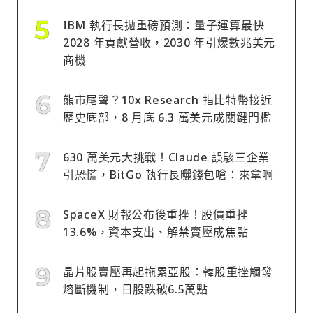
IBM 執行長拋重磅預測：量子運算最快
2028 年貢獻營收，2030 年引爆數兆美元
商機
熊市尾聲？10x Research 指比特幣接近
歷史底部，8 月底 6.3 萬美元成關鍵門檻
630 萬美元大挑戰！Claude 誤駭三企業
引恐慌，BitGo 執行長曬錢包嗆：來拿啊
SpaceX 財報公布後重挫！股價重挫
13.6%，資本支出、解禁賣壓成焦點
晶片股賣壓再起拖累亞股：韓股重挫觸發
熔斷機制，日股跌破6.5萬點