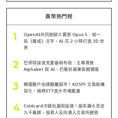
桑幣熱門榜
OpenAI共同創辦人實測 Opus 5：給一
段《魔戒》文字，AI 花 2 小時打造 3D 世
界
巴菲特談波克夏最新布局：主導買進
Alphabet 挺 AI、仍看好蘋果長期價值
韓國散戶加速撤離股市！KOSPI 交易結構
惡化，槓桿ETF放大市場震盪
Coldcard冷錢包漏洞延燒！損失擴大至近
九千萬鎂，投資人反向湧入交易所避險