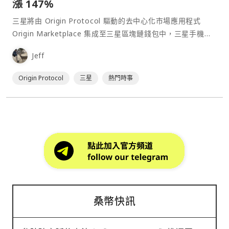
漲 147%
三星將由 Origin Protocol 驅動的去中心化市場應用程式
Origin Marketplace 集成至三星區塊鏈錢包中，三星手機的
用戶現在將能夠直接通過該錢包在 Origin Marketplace 上進
Jeff
行交易，而此合作也進一步推動 OGN 代幣價格的飆漲。⋯
Origin Protocol
三星
熱門時事
桑幣快訊