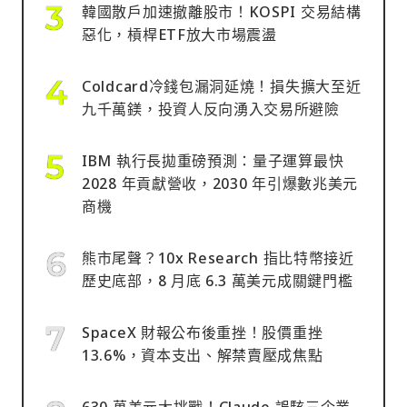
韓國散戶加速撤離股市！KOSPI 交易結構
惡化，槓桿ETF放大市場震盪
Coldcard冷錢包漏洞延燒！損失擴大至近
九千萬鎂，投資人反向湧入交易所避險
IBM 執行長拋重磅預測：量子運算最快
2028 年貢獻營收，2030 年引爆數兆美元
商機
熊市尾聲？10x Research 指比特幣接近
歷史底部，8 月底 6.3 萬美元成關鍵門檻
SpaceX 財報公布後重挫！股價重挫
13.6%，資本支出、解禁賣壓成焦點
630 萬美元大挑戰！Claude 誤駭三企業