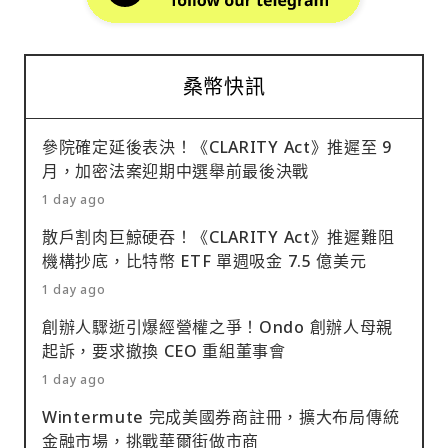
桑幣快訊
參院確定延後表決！《CLARITY Act》推遲至 9
月，加密法案迎期中選舉前最後決戰
1 day ago
散戶割肉巨鯨硬吞！《CLARITY Act》推遲難阻
機構抄底，比特幣 ETF 單週吸金 7.5 億美元
1 day ago
創辦人驟逝引爆經營權之爭！Ondo 創辦人母親
起訴，要求撤換 CEO 重組董事會
1 day ago
Wintermute 完成美國券商註冊，擴大布局傳統
金融市場，挑戰華爾街做市商