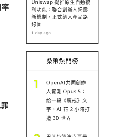
Uniswap 擬推原生自動複
利率
利功能：聯合創辦人揭露
新機制，正式納入產品路
線圖
1 day ago
桑幣熱門榜
OpenAI共同創辦
人實測 Opus 5：
給一段《魔戒》文
犯罪
字，AI 花 2 小時打
造 3D 世界
巴菲特談波克夏最