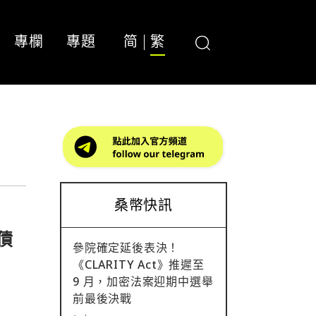
專欄
專題
简
繁
桑幣快訊
債
參院確定延後表決！
《CLARITY Act》推遲至
9 月，加密法案迎期中選舉
前最後決戰