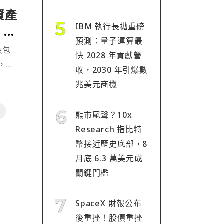
資產
IBM 執行長拋重磅
 合
預測：量子運算最
貸
及包
快 2028 年貢獻營
n，宣
收，2030 年引爆數
所有
兆美元商機
天起
熊市尾聲？10x
Research 指比特
幣接近歷史底部，8
月底 6.3 萬美元成
關鍵門檻
SpaceX 財報公布
後重挫！股價重挫