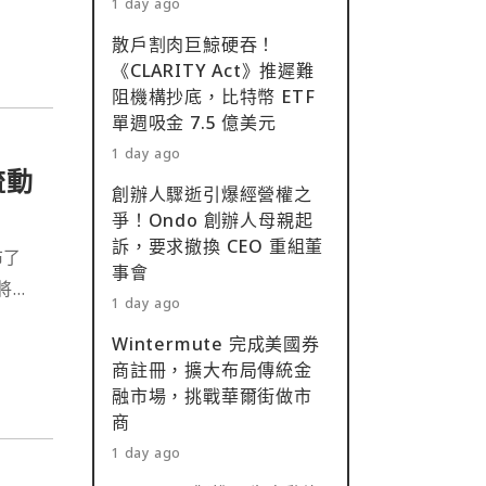
1 day ago
散戶割肉巨鯨硬吞！
《CLARITY Act》推遲難
阻機構抄底，比特幣 ETF
單週吸金 7.5 億美元
1 day ago
流動
創辦人驟逝引爆經營權之
爭！Ondo 創辦人母親起
訴，要求撤換 CEO 重組董
布了
事會
將推
1 day ago
路線。
Wintermute 完成美國券
商註冊，擴大布局傳統金
融市場，挑戰華爾街做市
商
1 day ago