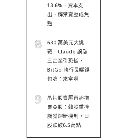
13.6%，資本支
出、解禁賣壓成焦
點
630 萬美元大挑
戰！Claude 誤駭
三企業引恐慌，
BitGo 執行長曬錢
包嗆：來拿啊
晶片股賣壓再起拖
累亞股：韓股重挫
觸發熔斷機制，日
股跌破6.5萬點