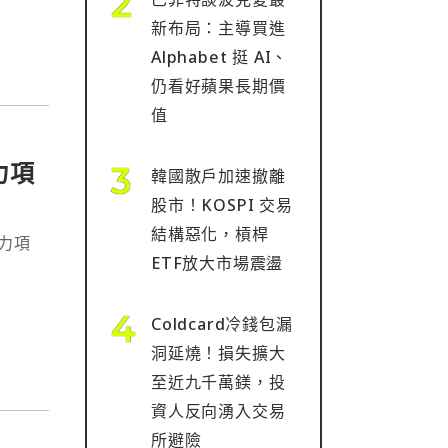
新布局：主導買進
Alphabet 挺 AI、
仍看好蘋果長期價
值
力項
韓國散戶加速撤離
股市！KOSPI 交易
結構惡化，槓桿
潛力項
ETF放大市場震盪
Coldcard冷錢包漏
洞延燒！損失擴大
至近九千萬鎂，投
資人反向湧入交易
所避險