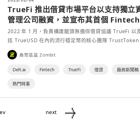
TrueFi 推出借貸市場平台以支持獨立
管理公司融資，並宣布其首個 Fintech
作夥伴 Delt.ai 已向拉丁美洲企業開放
2022 年 1 月，負責構建龍頭無擔保借貸協議 TrueFi 以
款
括 TrueUSD 在內的流行穩定幣的核心團隊 TrustToke
布推出 TrueFi 借貸市場。 TrueFi 的借貸市場允許幾乎
桑幣區識 Zombit
的資產管理公司在 TrueFi 上推出其金融產品，並從第一
就覆蓋全球借貸市場。資產管理公司可以接觸到 T⋯
Delt.ai
Fintech
TrueFi
借貸
廠商新聞稿
熱門時事
ev
next