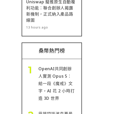
Uniswap 擬推原生自動複
利功能：聯合創辦人揭露
新機制，正式納入產品路
線圖
13 hours ago
桑幣熱門榜
OpenAI共同創辦
人實測 Opus 5：
給一段《魔戒》文
字，AI 花 2 小時打
造 3D 世界
巴菲特談波克夏最