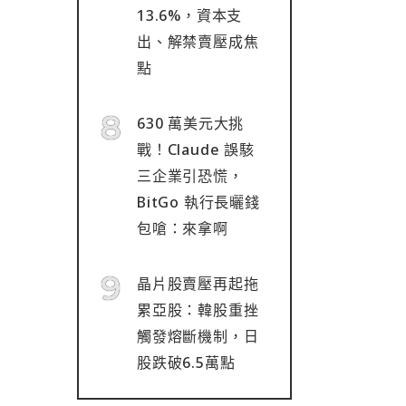
13.6%，資本支
出、解禁賣壓成焦
點
630 萬美元大挑
戰！Claude 誤駭
三企業引恐慌，
BitGo 執行長曬錢
包嗆：來拿啊
晶片股賣壓再起拖
累亞股：韓股重挫
觸發熔斷機制，日
股跌破6.5萬點