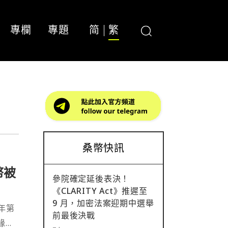
專欄
專題
简
繁
桑幣快訊
幣被
參院確定延後表決！
《CLARITY Act》推遲至
9 月，加密法案迎期中選舉
 年第
前最後決戰
地緣政