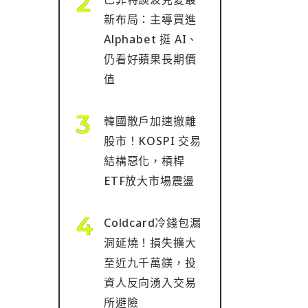
新布局：主導買進
Alphabet 挺 AI、
仍看好蘋果長期價
值
韓國散戶加速撤離
股市！KOSPI 交易
結構惡化，槓桿
ETF放大市場震盪
Coldcard冷錢包漏
洞延燒！損失擴大
至近九千萬鎂，投
資人反向湧入交易
所避險