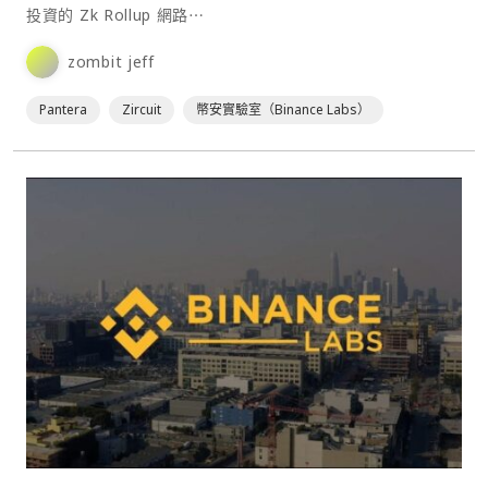
投資的 Zk Rollup 網路⋯
zombit jeff
Pantera
Zircuit
幣安實驗室（Binance Labs）