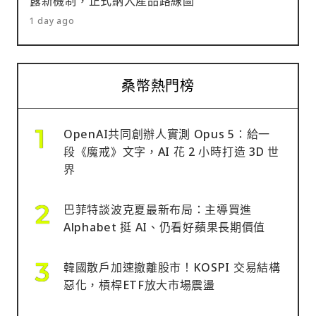
露新機制，正式納入產品路線圖
1 day ago
桑幣熱門榜
OpenAI共同創辦人實測 Opus 5：給一
段《魔戒》文字，AI 花 2 小時打造 3D 世
界
巴菲特談波克夏最新布局：主導買進
Alphabet 挺 AI、仍看好蘋果長期價值
韓國散戶加速撤離股市！KOSPI 交易結構
惡化，槓桿ETF放大市場震盪