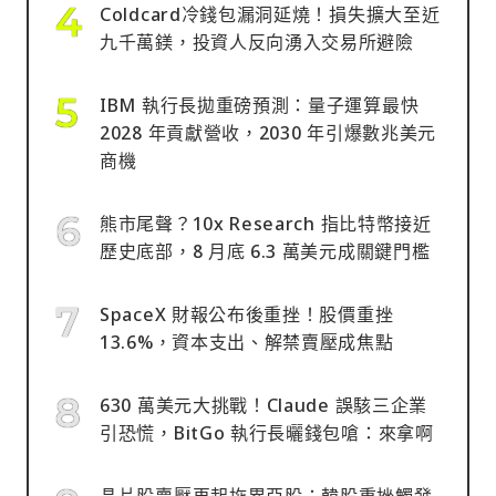
Coldcard冷錢包漏洞延燒！損失擴大至近
九千萬鎂，投資人反向湧入交易所避險
IBM 執行長拋重磅預測：量子運算最快
2028 年貢獻營收，2030 年引爆數兆美元
商機
熊市尾聲？10x Research 指比特幣接近
歷史底部，8 月底 6.3 萬美元成關鍵門檻
SpaceX 財報公布後重挫！股價重挫
13.6%，資本支出、解禁賣壓成焦點
630 萬美元大挑戰！Claude 誤駭三企業
引恐慌，BitGo 執行長曬錢包嗆：來拿啊
晶片股賣壓再起拖累亞股：韓股重挫觸發