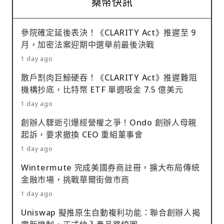
桑幣快訊
參院確定延後表決！《CLARITY Act》推遲至 9
月，加密法案迎期中選舉前最後決戰
1 day ago
散戶割肉巨鯨硬吞！《CLARITY Act》推遲難阻
機構抄底，比特幣 ETF 單週吸金 7.5 億美元
1 day ago
創辦人驟逝引爆經營權之爭！Ondo 創辦人母親
起訴，要求撤換 CEO 重組董事會
1 day ago
Wintermute 完成美國券商註冊，擴大布局傳統
金融市場，挑戰華爾街做市商
1 day ago
Uniswap 擬推原生自動複利功能：聯合創辦人揭