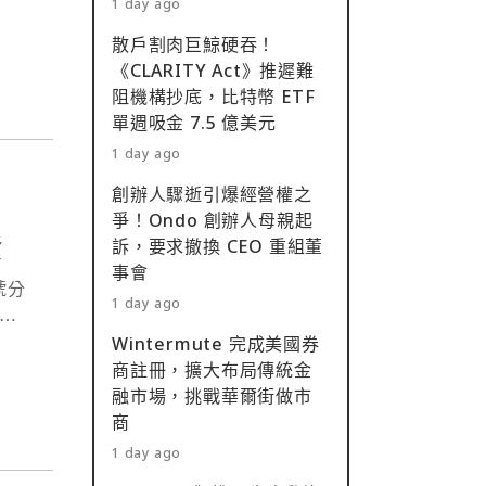
1 day ago
散戶割肉巨鯨硬吞！
《CLARITY Act》推遲難
阻機構抄底，比特幣 ETF
單週吸金 7.5 億美元
1 day ago
創辦人驟逝引爆經營權之
！
爭！Ondo 創辦人母親起
資
訴，要求撤換 CEO 重組董
事會
號分
1 day ago
⋯
Wintermute 完成美國券
商註冊，擴大布局傳統金
融市場，挑戰華爾街做市
商
1 day ago