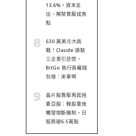
13.6%，資本支
出、解禁賣壓成焦
點
630 萬美元大挑
戰！Claude 誤駭
三企業引恐慌，
BitGo 執行長曬錢
包嗆：來拿啊
晶片股賣壓再起拖
累亞股：韓股重挫
觸發熔斷機制，日
股跌破6.5萬點