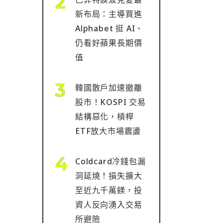
新布局：主導買進
Alphabet 挺 AI、
仍看好蘋果長期價
值
韓國散戶加速撤離
股市！KOSPI 交易
結構惡化，槓桿
ETF放大市場震盪
Coldcard冷錢包漏
洞延燒！損失擴大
至近九千萬鎂，投
資人反向湧入交易
所避險