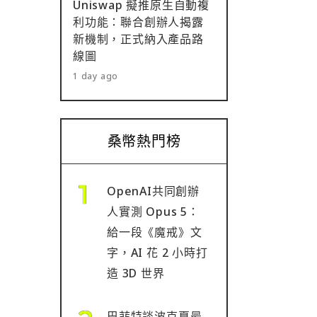
Uniswap 擬推原生自動複
利功能：聯合創辦人揭露
新機制，正式納入產品路
線圖
1 day ago
桑幣熱門榜
OpenAI共同創辦
人實測 Opus 5：
給一段《魔戒》文
字，AI 花 2 小時打
造 3D 世界
巴菲特談波克夏最