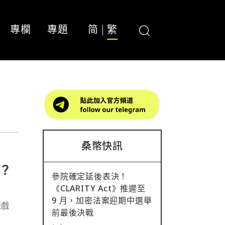
專欄
專題
简
繁
桑幣快訊
？
參院確定延後表決！
《CLARITY Act》推遲至
9 月，加密法案迎期中選舉
遊戲
前最後決戰