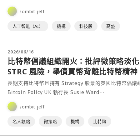
逾3%，費城半導體指數更暴跌近8%。不過，高盛交易台
zombit jeff
為，⋯
人工智能（AI）
機構
科技股
高盛
2026/06/16
比特幣倡議組織開火：批評微策略淡化
STRC 風險，舉債買幣背離比特幣精神
長期支持比特幣且持有 Strategy 股票的英國比特幣倡議
Bitcoin Policy UK 執行長 Susie Ward⋯
zombit jeff
名人觀點
微策略
機構
比特幣