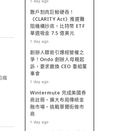
1 day ago
認
散戶割肉巨鯨硬吞！
《CLARITY Act》推遲難
阻機構抄底，比特幣 ETF
單週吸金 7.5 億美元
1 day ago
創辦人驟逝引爆經營權之
爭！Ondo 創辦人母親起
訴，要求撤換 CEO 重組董
事會
組織
1 day ago
Wintermute 完成美國券
商註冊，擴大布局傳統金
融市場，挑戰華爾街做市
商
1 day ago