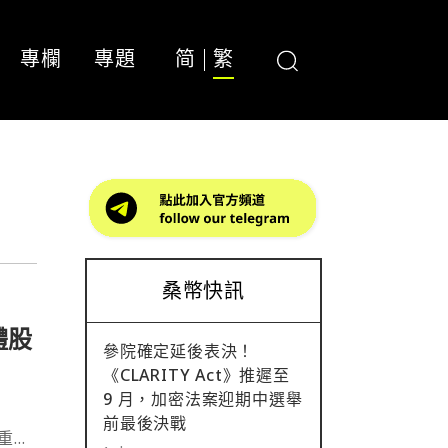
專欄
專題
简
繁
桑幣快訊
體股
參院確定延後表決！
《CLARITY Act》推遲至
9 月，加密法案迎期中選舉
前最後決戰
重挫