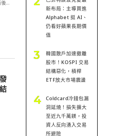
面後
新布局：主導買進
Alphabet 挺 AI、
仍看好蘋果長期價
值
韓國散戶加速撤離
股市！KOSPI 交易
結構惡化，槓桿
發
ETF放大市場震盪
結
Coldcard冷錢包漏
洞延燒！損失擴大
至近九千萬鎂，投
資人反向湧入交易
所避險