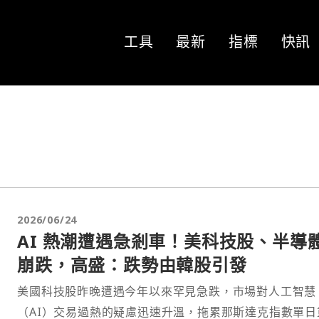
工具
最新
指標
快訊
2026/06/24
AI 熱潮遭遇急剎車！美科技股、半導
崩跌，高盛：跌勢由韓股引發
美國科技股昨晚遭遇今年以來罕見急跌，市場對人工智慧
（AI）交易過熱的疑慮迅速升溫，拖累那斯達克指數單日