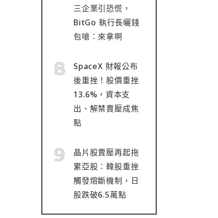
三企業引恐慌，
BitGo 執行長曬錢
包嗆：來拿啊
SpaceX 財報公布
後重挫！股價重挫
13.6%，資本支
出、解禁賣壓成焦
點
晶片股賣壓再起拖
累亞股：韓股重挫
觸發熔斷機制，日
股跌破6.5萬點