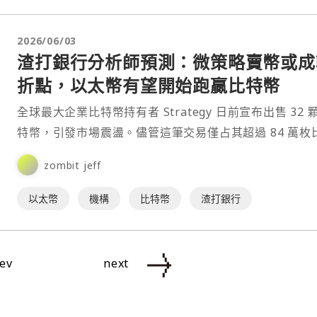
2026/06/03
渣打銀行分析師預測：微策略賣幣或成
折點，以太幣有望開始跑贏比特幣
全球最大企業比特幣持有者 Strategy 日前宣布出售 32 
特幣，引發市場震盪。儘管這筆交易僅占其超過 84 萬枚
幣持倉的極小部分，但 Standard⋯
zombit jeff
以太幣
機構
比特幣
渣打銀行
ev
next