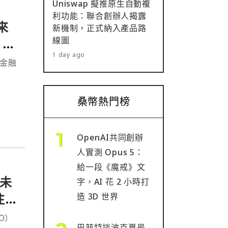
Uniswap 擬推原生自動複
利功能：聯合創辦人揭露
來
新機制，正式納入產品路
線圖
00
1 day ago
化金融
桑幣熱門榜
OpenAI共同創辦
人實測 Opus 5：
給一段《魔戒》文
仍未
字，AI 花 2 小時打
注這
造 3D 世界
IO）
巴菲特談波克夏最