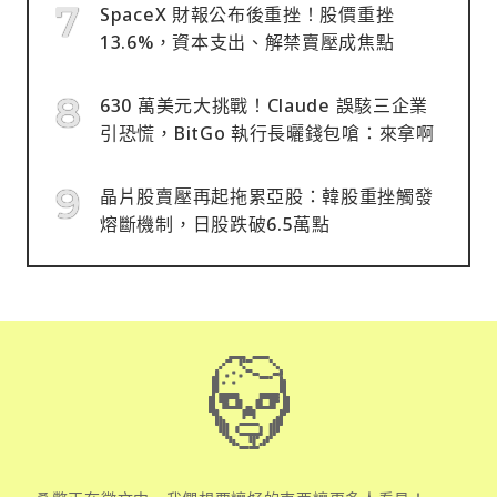
SpaceX 財報公布後重挫！股價重挫
13.6%，資本支出、解禁賣壓成焦點
630 萬美元大挑戰！Claude 誤駭三企業
引恐慌，BitGo 執行長曬錢包嗆：來拿啊
晶片股賣壓再起拖累亞股：韓股重挫觸發
熔斷機制，日股跌破6.5萬點