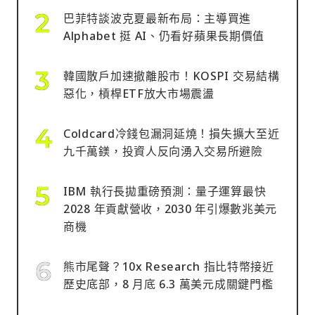
巴菲特談波克夏最新布局：主導買進
Alphabet 挺 AI、仍看好蘋果長期價值
韓國散戶加速撤離股市！KOSPI 交易結構
惡化，槓桿ETF放大市場震盪
Coldcard冷錢包漏洞延燒！損失擴大至近
九千萬鎂，投資人反向湧入交易所避險
IBM 執行長拋重磅預測：量子運算最快
2028 年貢獻營收，2030 年引爆數兆美元
商機
熊市尾聲？10x Research 指比特幣接近
歷史底部，8 月底 6.3 萬美元成關鍵門檻