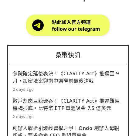
桑幣快訊
參院確定延後表決！《CLARITY Act》推遲至 9
月，加密法案迎期中選舉前最後決戰
2 days ago
散戶割肉巨鯨硬吞！《CLARITY Act》推遲難阻
機構抄底，比特幣 ETF 單週吸金 7.5 億美元
2 days ago
創辦人驟逝引爆經營權之爭！Ondo 創辦人母親
起訴，要求撤換 CEO 重組董事會