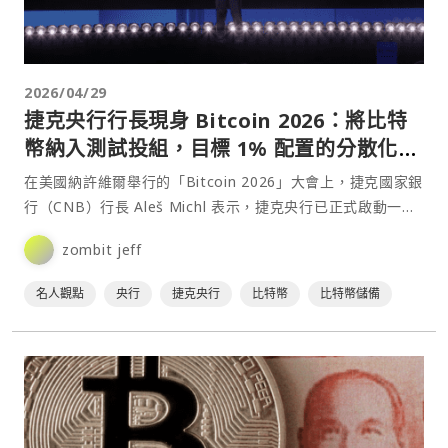
2026/04/29
捷克央行行長現身 Bitcoin 2026：將比特
幣納入測試投組，目標 1% 配置的分散化價
值
在美國納許維爾舉行的「Bitcoin 2026」大會上，捷克國家銀
行（CNB）行長 Aleš Michl 表示，捷克央行已正式啟動一項
為期兩年的「比特幣測試投資組合⋯
zombit jeff
名人觀點
央行
捷克央行
比特幣
比特幣儲備