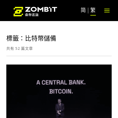
简
繁
標籤：比特幣儲備
共有 52 篇文章