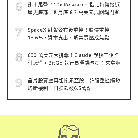
熊市尾聲？10x Research 指比特幣接近
歷史底部，8 月底 6.3 萬美元成關鍵門檻
SpaceX 財報公布後重挫！股價重挫
13.6%，資本支出、解禁賣壓成焦點
630 萬美元大挑戰！Claude 誤駭三企業
引恐慌，BitGo 執行長曬錢包嗆：來拿啊
晶片股賣壓再起拖累亞股：韓股重挫觸發
熔斷機制，日股跌破6.5萬點