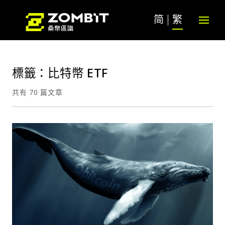
简
繁
標籤：比特幣 ETF
共有 70 篇文章