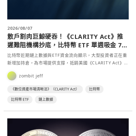
2026/08/07
散戶割肉巨鯨硬吞！《CLARITY Act》推
遲難阻機構抄底，比特幣 ETF 單週吸金 7.5
億美元
比特幣近期鏈上數據與ETF資金流向顯示，大型投資者正在重
新增加持倉，為市場提供支撐，抵銷美國《CLARITY Act》立
法進展停滯帶來的不確定性。⋯
zombit jeff
《數位資產市場清晰法》（CLARITY Act）
比特幣
比特幣 ETF
鏈上數據