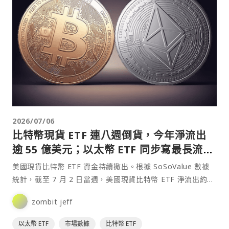
2026/07/06
比特幣現貨 ETF 連八週倒貨，今年淨流出
逾 55 億美元；以太幣 ETF 同步寫最長流出
紀錄
美國現貨比特幣 ETF 資金持續撤出。根據 SoSoValue 數據
統計，截至 7 月 2 日當週，美國現貨比特幣 ETF 淨流出約
5.27 億美元，連續第 8⋯
zombit jeff
以太幣 ETF
市場數據
比特幣 ETF