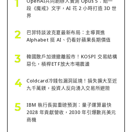
OpenAI共同創辦人實測 Opus 5：給一
段《魔戒》文字，AI 花 2 小時打造 3D 世
界
巴菲特談波克夏最新布局：主導買進
Alphabet 挺 AI、仍看好蘋果長期價值
韓國散戶加速撤離股市！KOSPI 交易結構
惡化，槓桿ETF放大市場震盪
Coldcard冷錢包漏洞延燒！損失擴大至近
九千萬鎂，投資人反向湧入交易所避險
IBM 執行長拋重磅預測：量子運算最快
2028 年貢獻營收，2030 年引爆數兆美元
商機