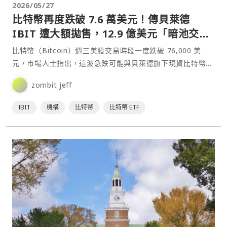
2026/05/27
比特幣再度跌破 7.6 萬美元！傳貝萊德
IBIT 遭大額拋售，12.9 億美元「暗池交
易」出貨
比特幣（Bitcoin）週三美股交易時段一度跌破 76,000 美
元，市場人士指出，這波急跌可能與貝萊德旗下現貨比特幣
ETF —— iShares Bitcoin⋯
zombit jeff
IBIT
機構
比特幣
比特幣 ETF