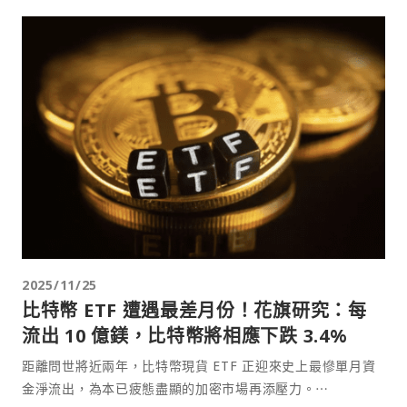
2025/11/25
比特幣 ETF 遭遇最差月份！花旗研究：每
流出 10 億鎂，比特幣將相應下跌 3.4%
距離問世將近兩年，比特幣現貨 ETF 正迎來史上最慘單月資
金淨流出，為本已疲態盡顯的加密市場再添壓力。⋯