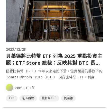
2025/12/23
貝萊德將比特幣 ETF 列為 2025 重點投資主
題；ETF Store 總裁：反映其對 BTC 長期
配置的加碼押注
儘管比特幣（BTC）今年以來走勢下滑，但貝萊德仍將旗下的
iShares Bitcoin Trust（IBIT） 現貨比特幣 ETF，列為
2025 年三大投資主題⋯
zombit jeff
IBIT
名人觀點
比特幣 ETF
貝萊德