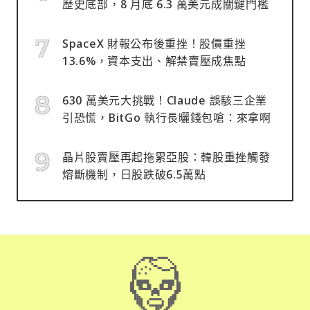
歷史底部，8 月底 6.3 萬美元成關鍵門檻
SpaceX 財報公布後重挫！股價重挫
13.6%，資本支出、解禁賣壓成焦點
630 萬美元大挑戰！Claude 誤駭三企業
引恐慌，BitGo 執行長曬錢包嗆：來拿啊
晶片股賣壓再起拖累亞股：韓股重挫觸發
熔斷機制，日股跌破6.5萬點