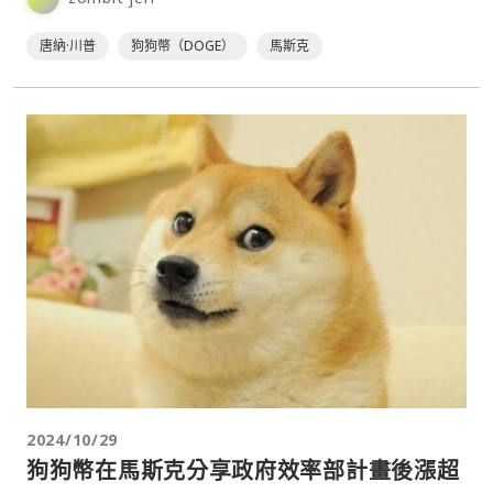
（D.O.G.E）」。川普在公告中寫道：⋯
唐納·川普
狗狗幣（DOGE）
馬斯克
2024/10/29
狗狗幣在馬斯克分享政府效率部計畫後漲超