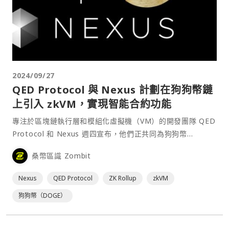
2024/09/27
QED Protocol 與 Nexus 計劃在狗狗幣鏈
上引入 zkVM，實現智能合約功能
專注於區塊鏈執行層和模組化虛擬機（VM）的開發團隊 QED
Protocol 和 Nexus 週四宣布，他們正共同為狗狗幣
（Dogecoin）網路建立一個零知識虛擬機（zero-
桑幣區識 Zombit
knowledge VM，zkVM），希望能夠衍生出基於狗狗幣的去
中心化金融（DeFi）和⋯
Nexus
QED Protocol
ZK Rollup
zkVM
狗狗幣（DOGE）