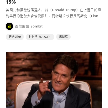
15%
美國共和黨總統候選人川普（Donald Trump）在上週日於紐
約舉行的造勢大會備受關注，而特斯拉執行長馬斯克（Elon
Musk）的現身顯然已成為狗狗幣（Dogecoin，$DOGE）最
桑幣區識 Zombit
新漲勢的催化劑。⋯
唐納·川普
狗狗幣（DOGE）
馬斯克