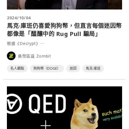
2024/10/04
馬克·庫班仍喜愛狗狗幣，但直言每個迷因幣
都像是「醞釀中的 Rug Pull 騙局」
根據《Decrypt》⋯
桑幣區識 Zombit
名人觀點
狗狗幣（DOGE）
迷因
馬克·庫班