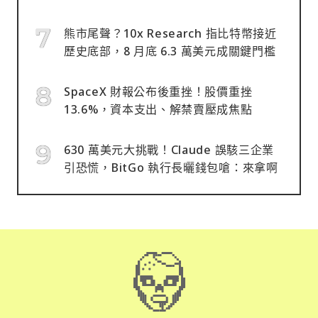
熊市尾聲？10x Research 指比特幣接近
歷史底部，8 月底 6.3 萬美元成關鍵門檻
SpaceX 財報公布後重挫！股價重挫
13.6%，資本支出、解禁賣壓成焦點
630 萬美元大挑戰！Claude 誤駭三企業
引恐慌，BitGo 執行長曬錢包嗆：來拿啊