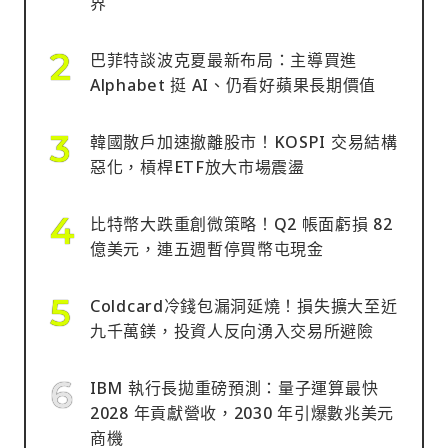
界
巴菲特談波克夏最新布局：主導買進
Alphabet 挺 AI、仍看好蘋果長期價值
韓國散戶加速撤離股市！KOSPI 交易結構
惡化，槓桿ETF放大市場震盪
比特幣大跌重創微策略！Q2 帳面虧損 82
億美元，連五週暫停買幣屯現金
Coldcard冷錢包漏洞延燒！損失擴大至近
九千萬鎂，投資人反向湧入交易所避險
IBM 執行長拋重磅預測：量子運算最快
2028 年貢獻營收，2030 年引爆數兆美元
商機