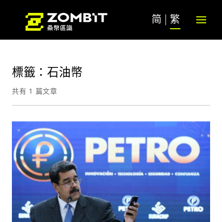
简
繁
標籤：石油幣
共有 1 篇文章