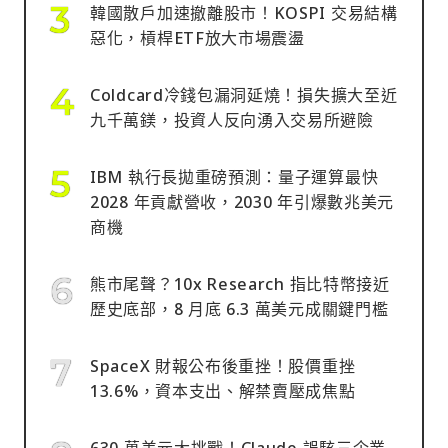
韓國散戶加速撤離股市！KOSPI 交易結構
惡化，槓桿ETF放大市場震盪
Coldcard冷錢包漏洞延燒！損失擴大至近
九千萬鎂，投資人反向湧入交易所避險
IBM 執行長拋重磅預測：量子運算最快
2028 年貢獻營收，2030 年引爆數兆美元
商機
熊市尾聲？10x Research 指比特幣接近
歷史底部，8 月底 6.3 萬美元成關鍵門檻
SpaceX 財報公布後重挫！股價重挫
13.6%，資本支出、解禁賣壓成焦點
630 萬美元大挑戰！Claude 誤駭三企業