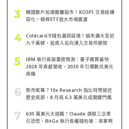
韓國散戶加速撤離股市！KOSPI 交易結構
惡化，槓桿ETF放大市場震盪
Coldcard冷錢包漏洞延燒！損失擴大至近
九千萬鎂，投資人反向湧入交易所避險
IBM 執行長拋重磅預測：量子運算最快
2028 年貢獻營收，2030 年引爆數兆美元
商機
熊市尾聲？10x Research 指比特幣接近
歷史底部，8 月底 6.3 萬美元成關鍵門檻
630 萬美元大挑戰！Claude 誤駭三企業
引恐慌，BitGo 執行長曬錢包嗆：來拿啊