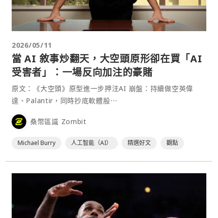
2026/05/11
當 AI 敘事炒翻天，大空頭原形卻在買「AI
受害者」：一場反向加注的豪賭
原文：《大空頭》原型進一步押注AI 崩盤：持續做空英偉
達、Palantir，同時抄底軟體股⋯
桑幣區識 Zombit
Michael Burry
人工智能（AI）
精選好文
觀點