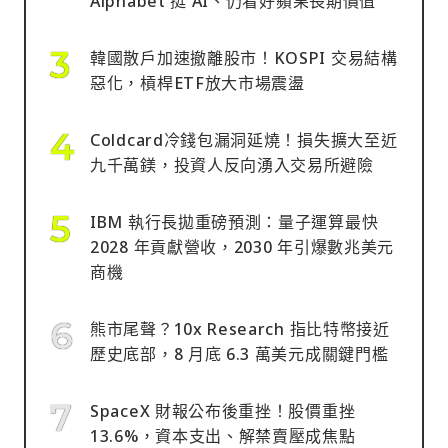
Alphabet 挺 AI、仍看好蘋果長期價值
韓國散戶加速撤離股市！KOSPI 交易結構
惡化，槓桿ETF放大市場震盪
Coldcard冷錢包漏洞延燒！損失擴大至近
九千萬鎂，投資人反向湧入交易所避險
IBM 執行長拋重磅預測：量子運算最快
2028 年貢獻營收，2030 年引爆數兆美元
商機
熊市尾聲？10x Research 指比特幣接近
歷史底部，8 月底 6.3 萬美元成關鍵門檻
SpaceX 財報公布後重挫！股價重挫
13.6%，資本支出、解禁賣壓成焦點