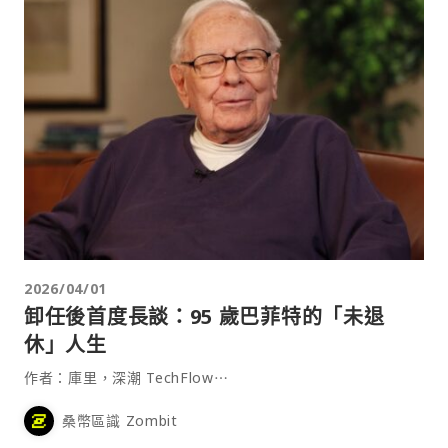
2026/04/01
卸任後首度長談：95 歲巴菲特的「未退
休」人生
作者：庫里，深潮 TechFlow⋯
桑幣區識 Zombit