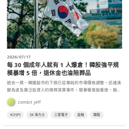
2026/07/17
每 30 個成年人就有 1 人爆倉！韓股強平規
模暴增 5 倍，退休金也淪陪葬品
過去一周，韓國股市的下跌已從單純的市場價格調整，迅速演
變為波及廣泛投資人的槓桿清算事件。隨著權值股重挫、融資
盤遭到追繳，以及槓桿ETF風險集中暴露，韓國金融市場正
zombit jeff
面⋯
KOSPI
SK 海力士
三星電子
金融
韓股