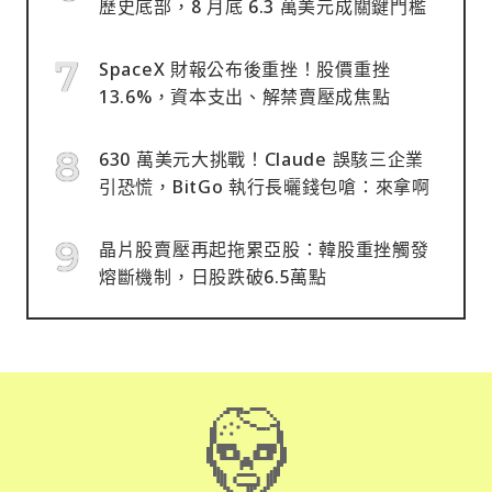
歷史底部，8 月底 6.3 萬美元成關鍵門檻
SpaceX 財報公布後重挫！股價重挫
13.6%，資本支出、解禁賣壓成焦點
630 萬美元大挑戰！Claude 誤駭三企業
引恐慌，BitGo 執行長曬錢包嗆：來拿啊
晶片股賣壓再起拖累亞股：韓股重挫觸發
熔斷機制，日股跌破6.5萬點