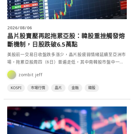
2026/08/06
晶片股賣壓再起拖累亞股：韓股重挫觸發熔
斷機制，日股跌破6.5萬點
美股前一交易日收盤跌多漲少，晶片股疲弱情緒延續至亞洲市
場，拖累亞股周四（6日）普遍走低，其中南韓股市盤中一度
重挫逾5%，觸發SIDECAR程式交易暫停機制；日本股市⋯
zombit jeff
KOSPI
市場行情
晶片
金融
韓股