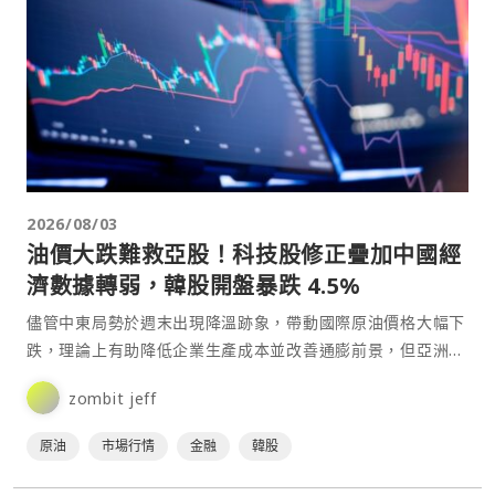
2026/08/03
油價大跌難救亞股！科技股修正疊加中國經
濟數據轉弱，韓股開盤暴跌 4.5%
儘管中東局勢於週末出現降溫跡象，帶動國際原油價格大幅下
跌，理論上有助降低企業生產成本並改善通膨前景，但亞洲主
要股市週一（3日）開盤仍全面走弱。在科技與半導體類股遭
zombit jeff
遇⋯
原油
市場行情
金融
韓股