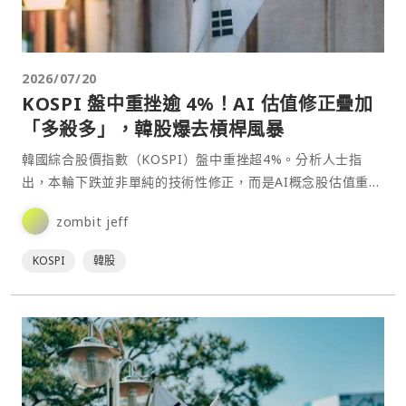
2026/07/20
KOSPI 盤中重挫逾 4%！AI 估值修正疊加
「多殺多」，韓股爆去槓桿風暴
韓國綜合股價指數（KOSPI）盤中重挫超4%。分析人士指
出，本輪下跌並非單純的技術性修正，而是AI概念股估值重
整、半導體產業獲利預期降溫，以及散戶融資部位集中平倉等
zombit jeff
多重因素共同作用的結果。⋯
KOSPI
韓股