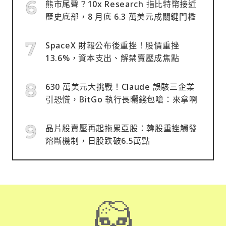
熊市尾聲？10x Research 指比特幣接近
歷史底部，8 月底 6.3 萬美元成關鍵門檻
SpaceX 財報公布後重挫！股價重挫
13.6%，資本支出、解禁賣壓成焦點
630 萬美元大挑戰！Claude 誤駭三企業
引恐慌，BitGo 執行長曬錢包嗆：來拿啊
晶片股賣壓再起拖累亞股：韓股重挫觸發
熔斷機制，日股跌破6.5萬點