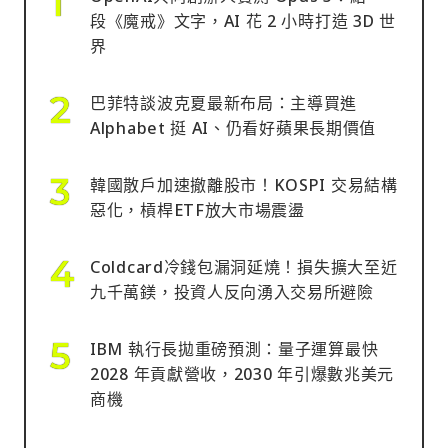
段《魔戒》文字，AI 花 2 小時打造 3D 世
界
巴菲特談波克夏最新布局：主導買進
Alphabet 挺 AI、仍看好蘋果長期價值
韓國散戶加速撤離股市！KOSPI 交易結構
惡化，槓桿ETF放大市場震盪
Coldcard冷錢包漏洞延燒！損失擴大至近
九千萬鎂，投資人反向湧入交易所避險
IBM 執行長拋重磅預測：量子運算最快
2028 年貢獻營收，2030 年引爆數兆美元
商機