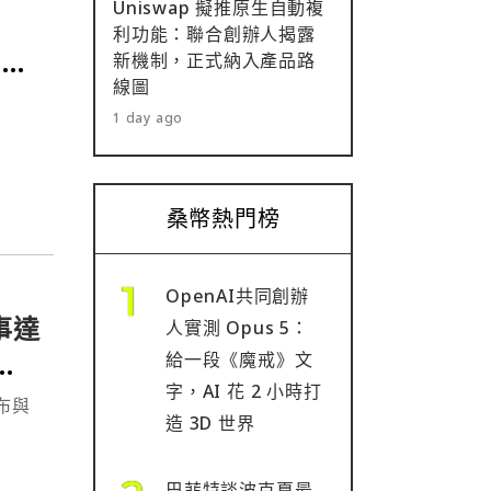
Uniswap 擬推原生自動複
利功能：聯合創辦人揭露
集用
新機制，正式納入產品路
線圖
1 day ago
桑幣熱門榜
OpenAI共同創辦
萬事達
人實測 Opus 5：
給一段《魔戒》文
字，AI 花 2 小時打
宣布與
造 3D 世界
代，因
巴菲特談波克夏最