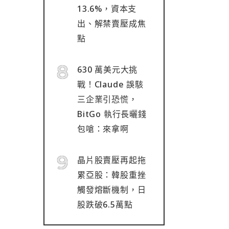
13.6%，資本支
出、解禁賣壓成焦
點
630 萬美元大挑
戰！Claude 誤駭
三企業引恐慌，
BitGo 執行長曬錢
包嗆：來拿啊
晶片股賣壓再起拖
累亞股：韓股重挫
觸發熔斷機制，日
股跌破6.5萬點