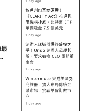
1 day ago
散戶割肉巨鯨硬吞！
《CLARITY Act》推遲難
阻機構抄底，比特幣 ETF
單週吸金 7.5 億美元
1 day ago
創辦人驟逝引爆經營權之
據最
爭！Ondo 創辦人母親起
也
訴，要求撤換 CEO 重組董
事會
1 day ago
Wintermute 完成美國券
商註冊，擴大布局傳統金
融市場，挑戰華爾街做市
商
1 day ago