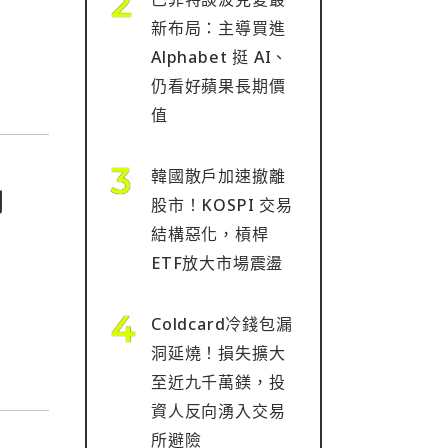
用帳
新布局：主導買進
Alphabet 挺 AI、
仍看好蘋果長期價
值
韓國散戶加速撤離
門
股市！KOSPI 交易
結構惡化，槓桿
ETF放大市場震盪
Coldcard冷錢包漏
洞延燒！損失擴大
至近九千萬鎂，投
資人反向湧入交易
所避險