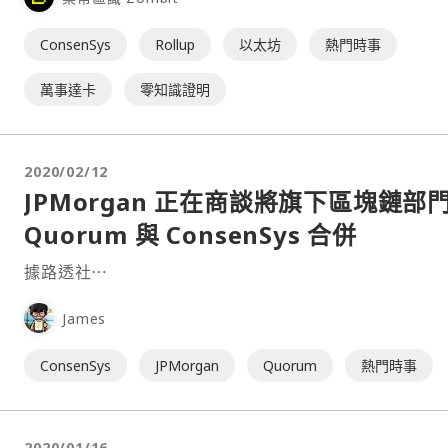
為公共帳本面臨著審查問題，區塊鏈數據分析公司持續利
本追查交易資訊。 採用零知識證明技術加強隱私保護⋯
ConsenSys
Rollup
以太坊
熱門時事
萬事達卡
零知識證明
2020/02/12
JPMorgan 正在商談將旗下區塊鏈部
Quorum 與 ConsenSys 合併
據路透社⋯
James
ConsenSys
JPMorgan
Quorum
熱門時事
2020/01/16