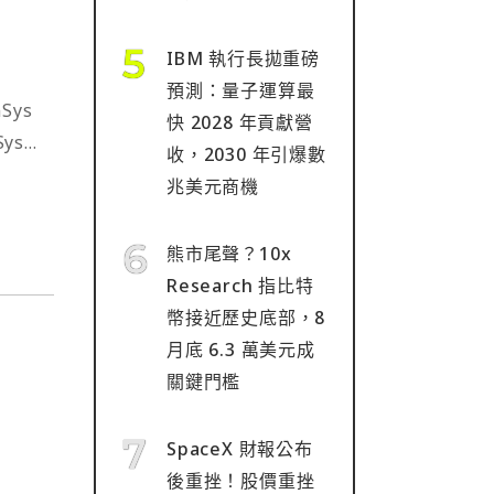
IBM 執行長拋重磅
預測：量子運算最
Sys
快 2028 年貢獻營
ys
收，2030 年引爆數
也⋯
兆美元商機
熊市尾聲？10x
Research 指比特
幣接近歷史底部，8
月底 6.3 萬美元成
關鍵門檻
SpaceX 財報公布
後重挫！股價重挫