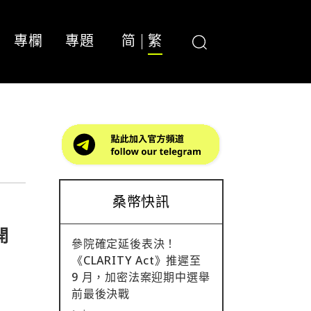
專欄
專題
简
繁
桑幣快訊
開
參院確定延後表決！
《CLARITY Act》推遲至
9 月，加密法案迎期中選舉
前最後決戰