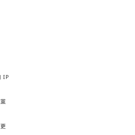
 IP
兩黨
他更