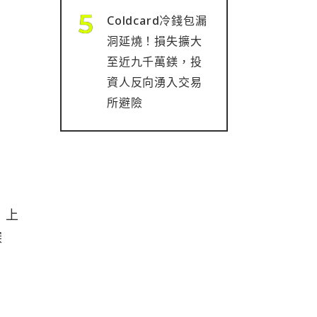
Coldcard冷錢包漏
洞延燒！損失擴大
至近九千萬鎂，投
資人反向湧入交易
所避險
 上
深