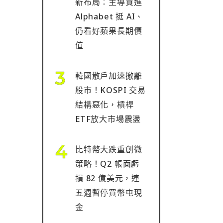
新布局：主導買進
Alphabet 挺 AI、
仍看好蘋果長期價
值
韓國散戶加速撤離
股市！KOSPI 交易
結構惡化，槓桿
ETF放大市場震盪
比特幣大跌重創微
策略！Q2 帳面虧
損 82 億美元，連
五週暫停買幣屯現
金