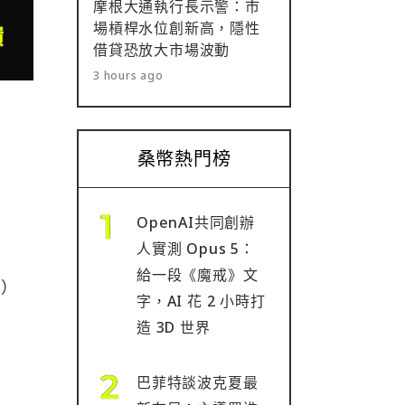
摩根大通執行長示警：市
場槓桿水位創新高，隱性
借貸恐放大市場波動
3 hours ago
桑幣熱門榜
OpenAI共同創辦
人實測 Opus 5：
給一段《魔戒》文
。）
字，AI 花 2 小時打
造 3D 世界
巴菲特談波克夏最