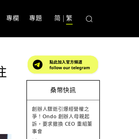
專欄
專題
简
繁
注
桑幣快訊
創辦人驟逝引爆經營權之
爭！Ondo 創辦人母親起
訴，要求撤換 CEO 重組董
事會