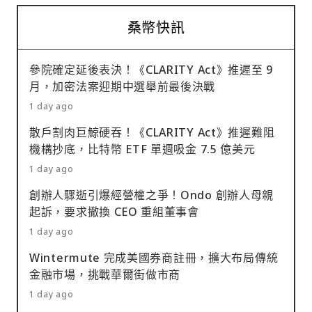
桑幣快訊
參院確定延後表決！《CLARITY Act》推遲至 9
月，加密法案迎期中選舉前最後決戰
1 day ago
散戶割肉巨鯨硬吞！《CLARITY Act》推遲難阻
機構抄底，比特幣 ETF 單週吸金 7.5 億美元
1 day ago
創辦人驟逝引爆經營權之爭！Ondo 創辦人母親
起訴，要求撤換 CEO 重組董事會
1 day ago
Wintermute 完成美國券商註冊，擴大布局傳統
金融市場，挑戰華爾街做市商
1 day ago