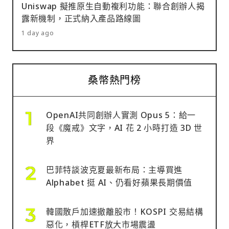
Uniswap 擬推原生自動複利功能：聯合創辦人揭
露新機制，正式納入產品路線圖
1 day ago
桑幣熱門榜
OpenAI共同創辦人實測 Opus 5：給一
段《魔戒》文字，AI 花 2 小時打造 3D 世
界
巴菲特談波克夏最新布局：主導買進
Alphabet 挺 AI、仍看好蘋果長期價值
韓國散戶加速撤離股市！KOSPI 交易結構
惡化，槓桿ETF放大市場震盪