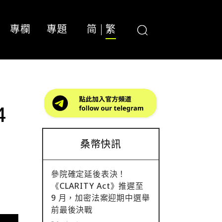
專欄
專題
简
繁
4
桑幣快訊
參院確定延後表決！
《CLARITY Act》推遲至
9 月，加密法案迎期中選舉
前最後決戰