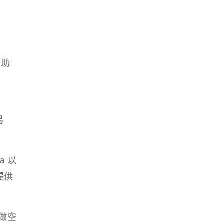
幫助
易
易
a 以
提供
和做空