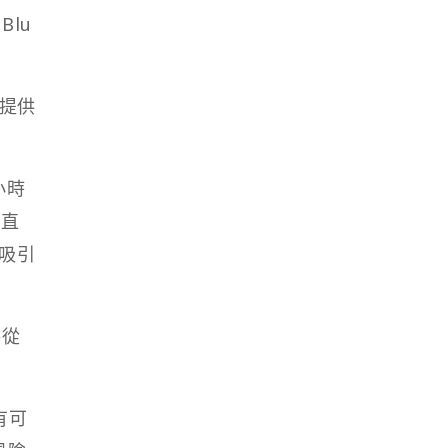
lu
是提供
小時
一直
地吸引
將從
 有可