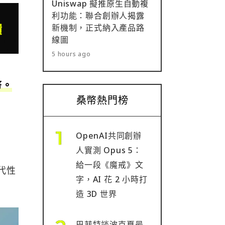
Uniswap 擬推原生自動複
利功能：聯合創辦人揭露
新機制，正式納入產品路
線圖
5 hours ago
幣。
桑幣熱門榜
OpenAI共同創辦
人實測 Opus 5：
給一段《魔戒》文
替代性
字，AI 花 2 小時打
造 3D 世界
巴菲特談波克夏最