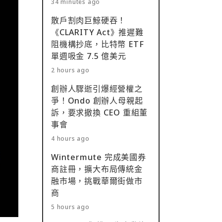
34 minutes ago
散戶割肉巨鯨硬吞！
《CLARITY Act》推遲難
阻機構抄底，比特幣 ETF
單週吸金 7.5 億美元
2 hours ago
創辦人驟逝引爆經營權之
爭！Ondo 創辦人母親起
訴，要求撤換 CEO 重組董
事會
4 hours ago
Wintermute 完成美國券
商註冊，擴大布局傳統金
融市場，挑戰華爾街做市
商
5 hours ago