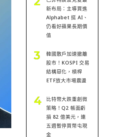
新布局：主導買進
Alphabet 挺 AI、
仍看好蘋果長期價
值
韓國散戶加速撤離
股市！KOSPI 交易
結構惡化，槓桿
ETF放大市場震盪
比特幣大跌重創微
策略！Q2 帳面虧
損 82 億美元，連
五週暫停買幣屯現
金