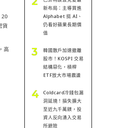
新布局：主導買進
20
Alphabet 挺 AI、
仍看好蘋果長期價
密貨
值
，高
韓國散戶加速撤離
股市！KOSPI 交易
結構惡化，槓桿
ETF放大市場震盪
Coldcard冷錢包漏
洞延燒！損失擴大
至近九千萬鎂，投
資人反向湧入交易
所避險