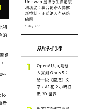
Uniswap 擬推原生自動複
利功能：聯合創辦人揭露
新機制，正式納入產品路
線圖
，比特
1 day ago
際的
桑幣熱門榜
儲備資
」。
OpenAI共同創辦
人實測 Opus 5：
管他
給一段《魔戒》文
字，AI 花 2 小時打
造 3D 世界
lo
新者
巴菲特談波克夏最