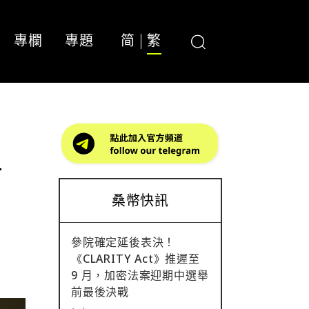
專欄
專題
简
繁
工
桑幣快訊
參院確定延後表決！
《CLARITY Act》推遲至
9 月，加密法案迎期中選舉
前最後決戰