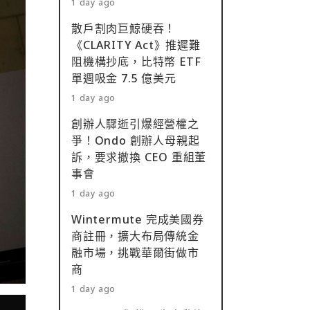
1 day ago
散戶割肉巨鯨硬吞！
《CLARITY Act》推遲難
阻機構抄底，比特幣 ETF
單週吸金 7.5 億美元
1 day ago
創辦人驟逝引爆經營權之
爭！Ondo 創辦人母親起
訴，要求撤換 CEO 重組董
事會
1 day ago
Wintermute 完成美國券
商註冊，擴大布局傳統金
融市場，挑戰華爾街做市
商
1 day ago