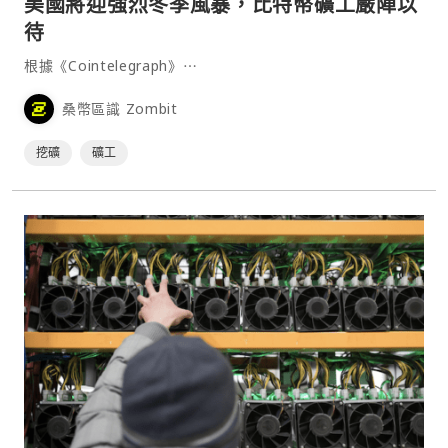
美國將迎強烈冬季風暴，比特幣礦工嚴陣以
待
根據《Cointelegraph》⋯
桑幣區識 Zombit
挖礦
礦工