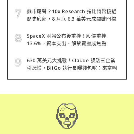
熊市尾聲？10x Research 指比特幣接近
歷史底部，8 月底 6.3 萬美元成關鍵門檻
SpaceX 財報公布後重挫！股價重挫
13.6%，資本支出、解禁賣壓成焦點
630 萬美元大挑戰！Claude 誤駭三企業
引恐慌，BitGo 執行長曬錢包嗆：來拿啊