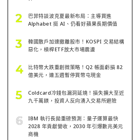
巴菲特談波克夏最新布局：主導買進
Alphabet 挺 AI、仍看好蘋果長期價值
韓國散戶加速撤離股市！KOSPI 交易結構
惡化，槓桿ETF放大市場震盪
比特幣大跌重創微策略！Q2 帳面虧損 82
億美元，連五週暫停買幣屯現金
Coldcard冷錢包漏洞延燒！損失擴大至近
九千萬鎂，投資人反向湧入交易所避險
IBM 執行長拋重磅預測：量子運算最快
2028 年貢獻營收，2030 年引爆數兆美元
商機