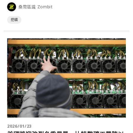
降雪、結冰與極端低溫的情況下，迫使礦工縮減營運，每日產
桑幣區識 Zombit
量明顯下滑。⋯
挖礦
2026/01/23