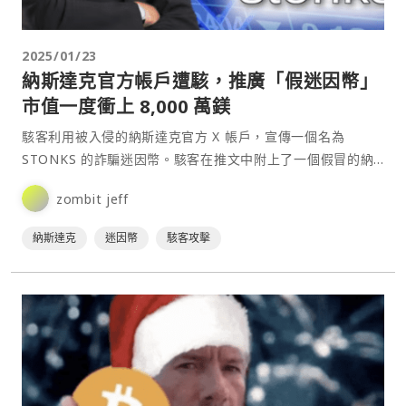
2025/01/23
納斯達克官方帳戶遭駭，推廣「假迷因幣」
市值一度衝上 8,000 萬鎂
駭客利用被入侵的納斯達克官方 X 帳戶，宣傳一個名為
STONKS 的詐騙迷因幣。駭客在推文中附上了一個假冒的納
斯達克關聯 X 帳戶，並利用納斯達克官方帳戶轉推該貼文，
zombit jeff
以此為該迷因幣增加可信度。⋯
納斯達克
迷因幣
駭客攻擊