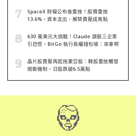
SpaceX 財報公布後重挫！股價重挫
13.6%，資本支出、解禁賣壓成焦點
630 萬美元大挑戰！Claude 誤駭三企業
引恐慌，BitGo 執行長曬錢包嗆：來拿啊
晶片股賣壓再起拖累亞股：韓股重挫觸發
熔斷機制，日股跌破6.5萬點