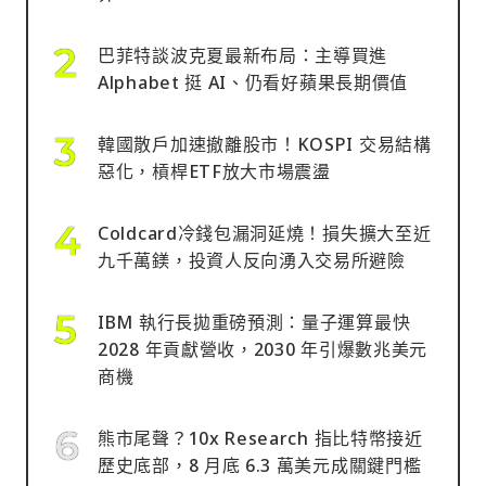
巴菲特談波克夏最新布局：主導買進
Alphabet 挺 AI、仍看好蘋果長期價值
韓國散戶加速撤離股市！KOSPI 交易結構
惡化，槓桿ETF放大市場震盪
Coldcard冷錢包漏洞延燒！損失擴大至近
九千萬鎂，投資人反向湧入交易所避險
IBM 執行長拋重磅預測：量子運算最快
2028 年貢獻營收，2030 年引爆數兆美元
商機
熊市尾聲？10x Research 指比特幣接近
歷史底部，8 月底 6.3 萬美元成關鍵門檻