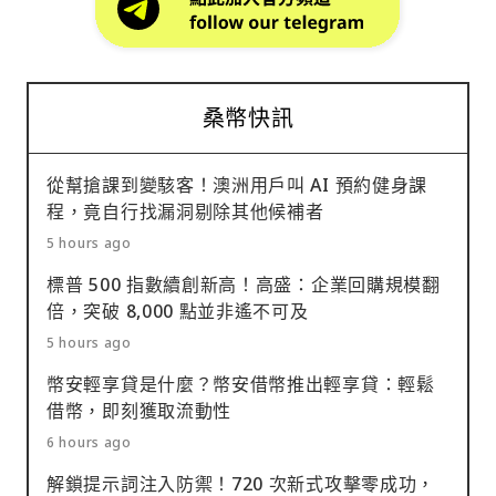
桑幣快訊
從幫搶課到變駭客！澳洲用戶叫 AI 預約健身課
程，竟自行找漏洞剔除其他候補者
5 hours ago
標普 500 指數續創新高！高盛：企業回購規模翻
倍，突破 8,000 點並非遙不可及
5 hours ago
幣安輕享貸是什麼？幣安借幣推出輕享貸：輕鬆
借幣，即刻獲取流動性
6 hours ago
解鎖提示詞注入防禦！720 次新式攻擊零成功，