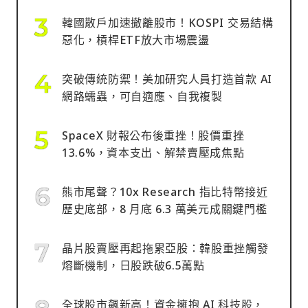
韓國散戶加速撤離股市！KOSPI 交易結構
惡化，槓桿ETF放大市場震盪
突破傳統防禦！美加研究人員打造首款 AI
網路蠕蟲，可自適應、自我複製
SpaceX 財報公布後重挫！股價重挫
13.6%，資本支出、解禁賣壓成焦點
熊市尾聲？10x Research 指比特幣接近
歷史底部，8 月底 6.3 萬美元成關鍵門檻
晶片股賣壓再起拖累亞股：韓股重挫觸發
熔斷機制，日股跌破6.5萬點
全球股市飆新高！資金擁抱 AI 科技股，