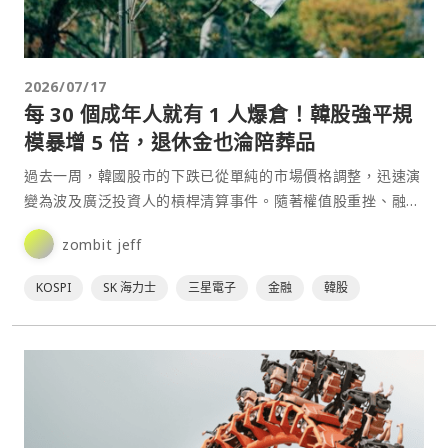
2026/07/17
每 30 個成年人就有 1 人爆倉！韓股強平規
模暴增 5 倍，退休金也淪陪葬品
過去一周，韓國股市的下跌已從單純的市場價格調整，迅速演
變為波及廣泛投資人的槓桿清算事件。隨著權值股重挫、融資
盤遭到追繳，以及槓桿ETF風險集中暴露，韓國金融市場正
zombit jeff
面⋯
KOSPI
SK 海力士
三星電子
金融
韓股