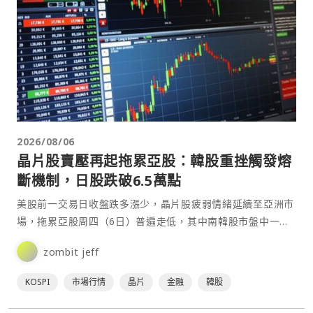
2026/08/06
晶片股賣壓再起拖累亞股：韓股重挫觸發熔
斷機制，日股跌破6.5萬點
美股前一交易日收盤跌多漲少，晶片股疲弱情緒延續至亞洲市
場，拖累亞股周四（6日）普遍走低，其中南韓股市盤中一度
重挫逾5%，觸發SIDECAR程式交易暫停機制；日本股市⋯
zombit jeff
KOSPI
市場行情
晶片
金融
韓股