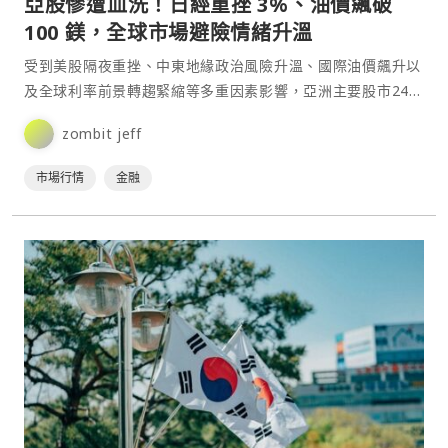
亞股慘遭血洗！日經重挫 3%、油價飆破
100 鎂，全球市場避險情緒升溫
受到美股隔夜重挫、中東地緣政治風險升溫、國際油價飆升以
及全球利率前景轉趨緊縮等多重因素影響，亞洲主要股市24日
開盤後全面走低，科技股與半導體類股成為主要賣壓來源，
zombit jeff
市⋯
市場行情
金融