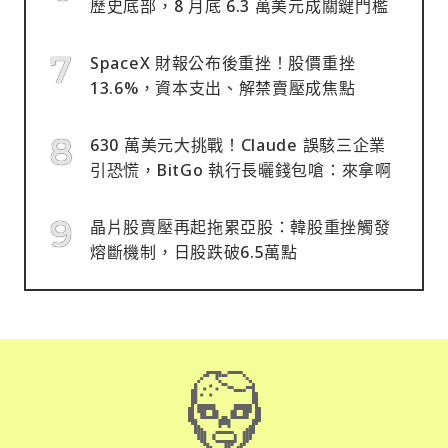
歷史底部，8 月底 6.3 萬美元成關鍵門檻
SpaceX 財報公布後重挫！股價重挫
13.6%，資本支出、解禁賣壓成焦點
630 萬美元大挑戰！Claude 誤駭三企業
引恐慌，BitGo 執行長曬錢包嗆：來拿啊
晶片股賣壓再起拖累亞股：韓股重挫觸發
熔斷機制，日股跌破6.5萬點