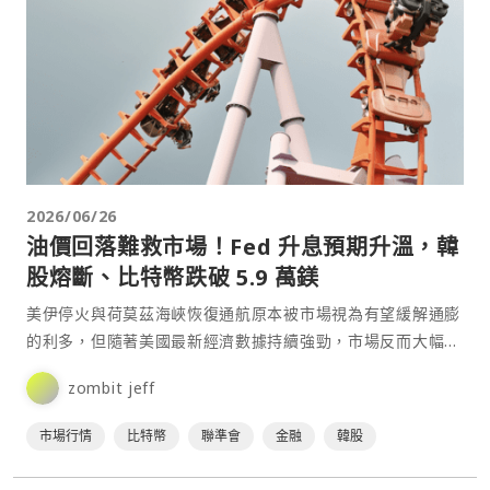
2026/06/26
油價回落難救市場！Fed 升息預期升溫，韓
股熔斷、比特幣跌破 5.9 萬鎂
美伊停火與荷莫茲海峽恢復通航原本被市場視為有望緩解通膨
的利多，但隨著美國最新經濟數據持續強勁，市場反而大幅提
高對聯準會升息的預期。油價回落未能提振風險資產，美股科
zombit jeff
技⋯
市場行情
比特幣
聯準會
金融
韓股