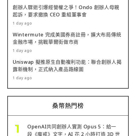
創辦人驟逝引爆經營權之爭！Ondo 創辦人母親
起訴，要求撤換 CEO 重組董事會
1 day ago
Wintermute 完成美國券商註冊，擴大布局傳統
金融市場，挑戰華爾街做市商
1 day ago
Uniswap 擬推原生自動複利功能：聯合創辦人揭
露新機制，正式納入產品路線圖
1 day ago
桑幣熱門榜
OpenAI共同創辦人實測 Opus 5：給一
段《魔戒》文字，AI 花 2 小時打造 3D 世