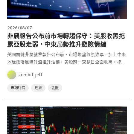
2026/08/07
非農報告公布前市場轉趨保守：美股收黑拖
累亞股走弱，中東局勢推升避險情緒
美國關鍵非農就業報告公布前，市場觀望氣氛濃厚，加上中東
地緣政治風險升溫推升油價，美股前一交易日全面收黑，拖累
亞洲主要股市周五（7日）普遍走弱，投資人轉向保守，科技
zombit jeff
股⋯
市場行情
經濟
金融