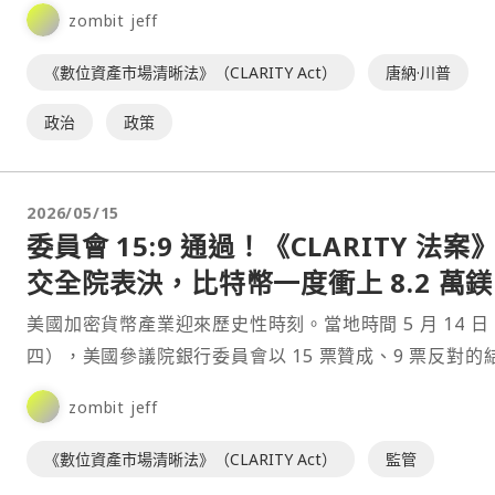
案，表示若未納入限制政府高層參與加密貨幣產業的倫理
zombit jeff
《數位資產市場清晰法》（CLARITY Act）
唐納·川普
政治
政策
2026/05/15
委員會 15:9 通過！《CLARITY 法案
交全院表決，比特幣一度衝上 8.2 萬鎂
美國加密貨幣產業迎來歷史性時刻。當地時間 5 月 14 日
四），美國參議院銀行委員會以 15 票贊成、9 票反對的
果，正式通過了備受矚目的數位資產市場清晰法案——
zombit jeff
《CLARITY Act》。該法案接下來將正式提交至參議院
行表決，標誌著聯邦層級的加密監管框架邁⋯
《數位資產市場清晰法》（CLARITY Act）
監管