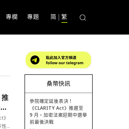
專欄
專題
简
繁
桑幣快訊
》推
參院確定延後表決！
後決
《CLARITY Act》推遲至
9 月，加密法案迎期中選舉
ct》
前最後決戰
序性