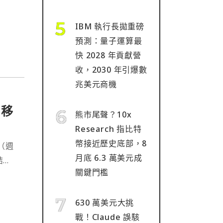
⋯
IBM 執行長拋重磅
預測：量子運算最
快 2028 年貢獻營
收，2030 年引爆數
兆美元商機
》移
熊市尾聲？10x
Research 指比特
幣接近歷史底部，8
（週
月底 6.3 萬美元成
結
關鍵門檻
全體進
630 萬美元大挑
戰！Claude 誤駭