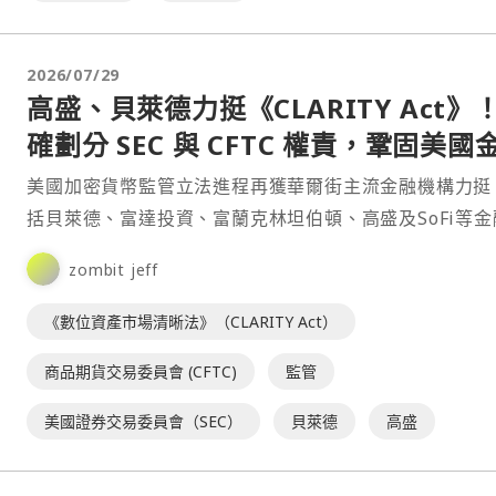
2026/07/29
高盛、貝萊德力挺《CLARITY Act》
確劃分 SEC 與 CFTC 權責，鞏固美國
競爭力
美國加密貨幣監管立法進程再獲華爾街主流金融機構力挺
括貝萊德、富達投資、富蘭克林坦伯頓、高盛及SoFi等金
頭，近期相繼公開支持《數位資產市場明確法案》（CLA
zombit jeff
《數位資產市場清晰法》（CLARITY Act）
商品期貨交易委員會 (CFTC)
監管
美國證券交易委員會（SEC）
貝萊德
高盛