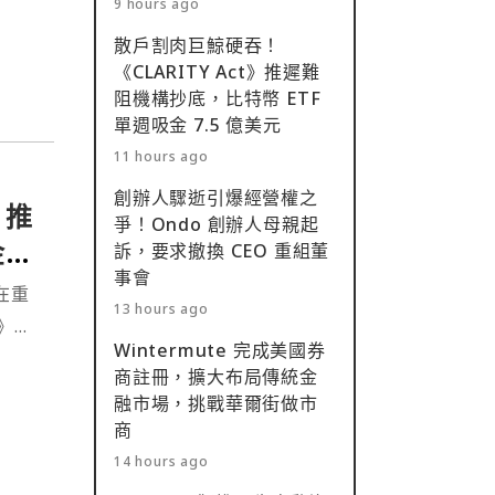
9 hours ago
散戶割肉巨鯨硬吞！
《CLARITY Act》推遲難
阻機構抄底，比特幣 ETF
單週吸金 7.5 億美元
11 hours ago
創辦人驟逝引爆經營權之
》推
爭！Ondo 創辦人母親起
金
訴，要求撤換 CEO 重組董
事會
在重
13 hours ago
t》立
Wintermute 完成美國券
商註冊，擴大布局傳統金
融市場，挑戰華爾街做市
商
14 hours ago