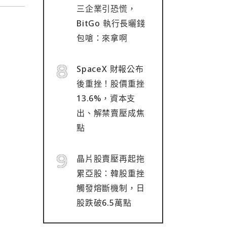
三企業引恐慌，
BitGo 執行長曬錢
包嗆：來拿啊
SpaceX 財報公布
後重挫！股價重挫
13.6%，資本支
出、解禁賣壓成焦
點
晶片股賣壓再起拖
累亞股：韓股重挫
觸發熔斷機制，日
股跌破6.5萬點