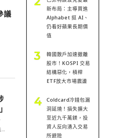
新布局：主導買進
參議
Alphabet 挺 AI、
仍看好蘋果長期價
值
韓國散戶加速撤離
股市！KOSPI 交易
結構惡化，槓桿
ETF放大市場震盪
涉
Coldcard冷錢包漏
」
洞延燒！損失擴大
至近九千萬鎂，投
y
資人反向湧入交易
法
所避險