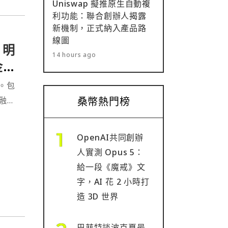
Uniswap 擬推原生自動複
利功能：聯合創辦人揭露
新機制，正式納入產品路
線圖
！明
14 hours ago
金融
。包
融巨
桑幣熱門榜
⋯
OpenAI共同創辦
人實測 Opus 5：
給一段《魔戒》文
字，AI 花 2 小時打
造 3D 世界
巴菲特談波克夏最